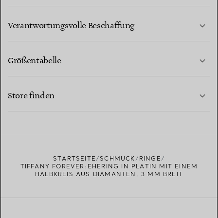
MEHR ERFAHREN
Verantwortungsvolle Beschaffung
Größentabelle
KONTAKTIEREN SIE UNS
MEHR ERFAHREN
Store finden
MEHR ERFAHREN
EINEN STORE IN IHRER NÄHE FINDEN
STARTSEITE
SCHMUCK
RINGE
TIFFANY FOREVER:EHERING IN PLATIN MIT EINEM
HALBKREIS AUS DIAMANTEN, 3 MM BREIT