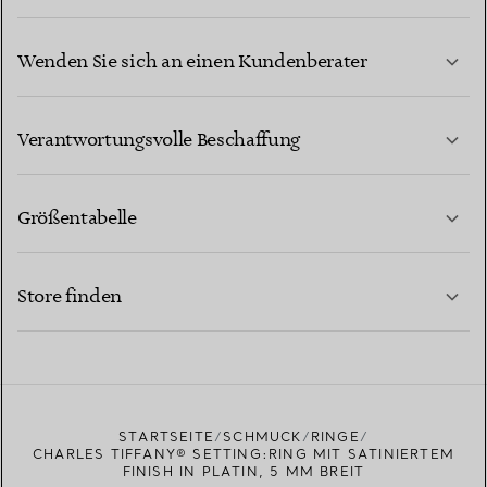
Wenden Sie sich an einen Kundenberater
MEHR ERFAHREN
Verantwortungsvolle Beschaffung
Größentabelle
KONTAKTIEREN SIE UNS
MEHR ERFAHREN
Store finden
MEHR ERFAHREN
EINEN STORE IN IHRER NÄHE FINDEN
STARTSEITE
SCHMUCK
RINGE
CHARLES TIFFANY® SETTING:RING MIT SATINIERTEM
FINISH IN PLATIN, 5 MM BREIT