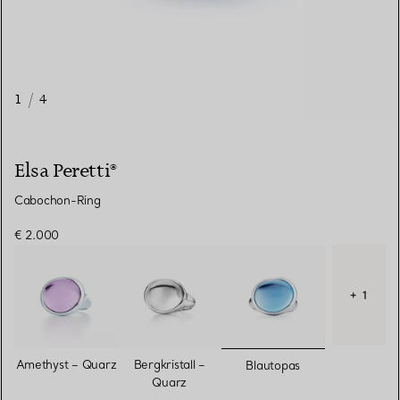
1
/
4
Elsa Peretti®
Cabochon-Ring
€ 2.000
+ 1
ausgewählt
Amethyst – Quarz
Bergkristall –
Blautopas
Quarz