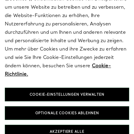
SERVICES
um unsere Website zu betreiben und zu verbessern,
die Website-Funktionen zu erhöhen, Ihre
Nutzererfahrung zu personalisieren, Analysen
ÜBER TIFFANY & CO.
durchzuführen und um Ihnen und anderen relevante
und personalisierte Inhalte und Werbung zu zeigen.
Um mehr über Cookies und ihre Zwecke zu erfahren
RECHTLICHE HINWEISE
und wie Sie Ihre Cookie-Einstellungen jederzeit
ändern können, besuchen Sie unsere
Cookie-
Richtlinie.
FOLGEN SIE UNS
COOKIE-EINSTELLUNGEN VERWALTEN
Standort ändern:
OPTIONALE COOKIES ABLEHNEN
T&Co. 2026
AKZEPTIERE ALLE