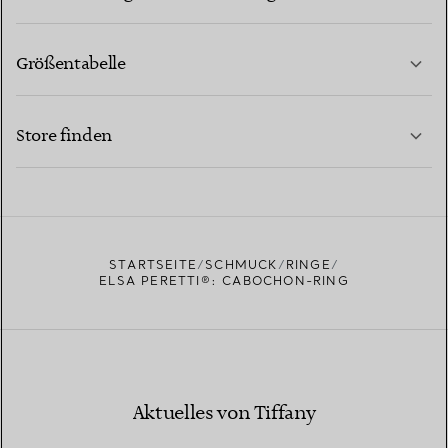
Größentabelle
KONTAKTIEREN SIE UNS
MEHR ERFAHREN
Store finden
MEHR ERFAHREN
EINEN STORE IN IHRER NÄHE FINDEN
STARTSEITE
SCHMUCK
RINGE
ELSA PERETTI®: CABOCHON-RING
Aktuelles von Tiffany