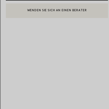
BOOK AN APPOINTMENT
EINEN KUNDENBERATER KONTAKTIEREN ODER EINEN TERM
Eheringe für Damen
Eheringe für Herren
Vereinbaren Sie Ihren
Termin
mit e