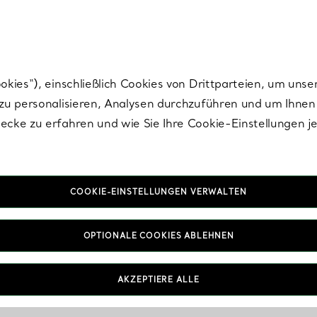
nisch im Design. Die Kreationen von Elsa Peretti® sind zeitlose Ikonen mo
ies“), einschließlich Cookies von Drittparteien, um unse
u personalisieren, Analysen durchzuführen und um Ihnen 
cke zu erfahren und wie Sie Ihre Cookie-Einstellungen j
COOKIE-EINSTELLUNGEN VERWALTEN
OPTIONALE COOKIES ABLEHNEN
AKZEPTIERE ALLE