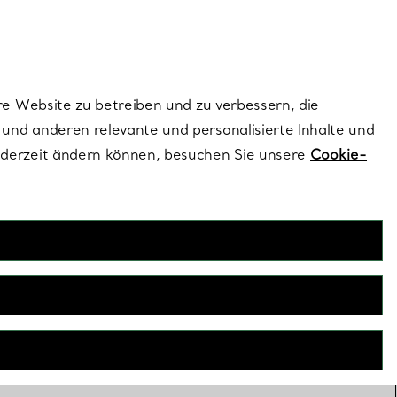
dernen Stils |
Jetzt Entdecken
Kontaktieren Sie un
Melden Sie sich
re Website zu betreiben und zu verbessern, die
und anderen relevante und personalisierte Inhalte und
ederzeit ändern können, besuchen Sie unsere
Cookie-