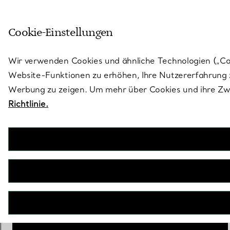
Skulptural von Natur aus. Iko
Cookie-Einstellungen
Gehen Sie auf die Seite „Stores“
Wir verwenden Cookies und ähnliche Technologien („Cook
Website-Funktionen zu erhöhen, Ihre Nutzererfahrung z
Werbung zu zeigen. Um mehr über Cookies und ihre Zwe
Richtlinie.
Tiffany Rope
Dreireihiger Kreuzring in Gelbgold und Platin mit Diamanten
€ 10.300
Größe
Größentabelle
6
IN DEN WARENKORB LEGEN