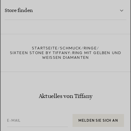
MEHR ERFAHREN
Store finden
MEHR ERFAHREN
EINEN STORE IN IHRER NÄHE FINDEN
STARTSEITE
SCHMUCK
RINGE
SIXTEEN STONE BY TIFFANY:RING MIT GELBEN UND
WEISSEN DIAMANTEN
Aktuelles von Tiffany
E-MAIL
MELDEN SIE SICH AN