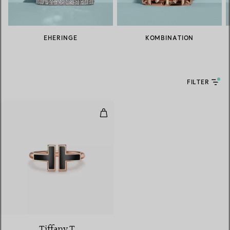
EHERINGE
KOMBINATION
FILTER
Wire Ring mit schwarzem Onyx i
2 Materialien
Tiffany T