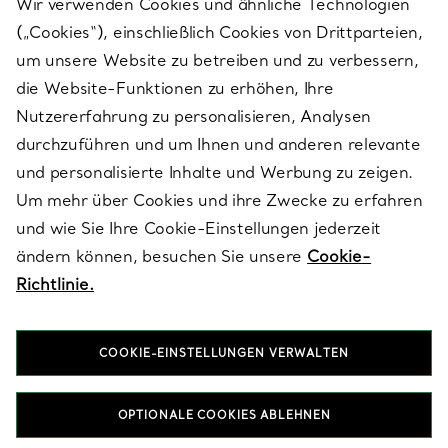
Wir verwenden Cookies und ähnliche Technologien
(„Cookies“), einschließlich Cookies von Drittparteien,
SERVICES
um unsere Website zu betreiben und zu verbessern,
die Website-Funktionen zu erhöhen, Ihre
Nutzererfahrung zu personalisieren, Analysen
ÜBER TIFFANY & CO.
durchzuführen und um Ihnen und anderen relevante
und personalisierte Inhalte und Werbung zu zeigen.
Um mehr über Cookies und ihre Zwecke zu erfahren
RECHTLICHE HINWEISE
und wie Sie Ihre Cookie-Einstellungen jederzeit
ändern können, besuchen Sie unsere
Cookie-
Richtlinie.
FOLGEN SIE UNS
COOKIE-EINSTELLUNGEN VERWALTEN
Standort ändern:
OPTIONALE COOKIES ABLEHNEN
T&Co. 2026