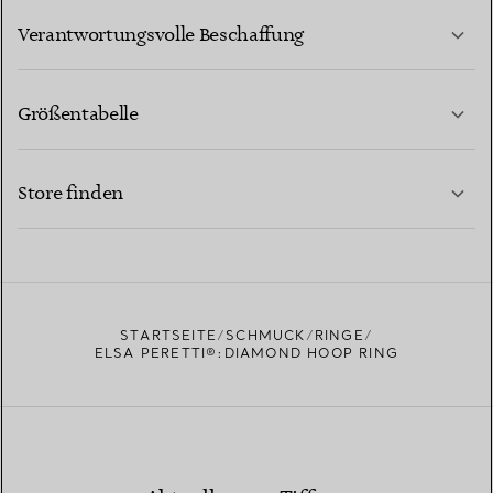
MEHR ERFAHREN
Verantwortungsvolle Beschaffung
Größentabelle
KONTAKTIEREN SIE UNS
MEHR ERFAHREN
Store finden
MEHR ERFAHREN
EINEN STORE IN IHRER NÄHE FINDEN
STARTSEITE
SCHMUCK
RINGE
ELSA PERETTI®:DIAMOND HOOP RING