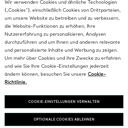
Wir verwenden Cookies und ähnliche Technologien
(„Cookies“), einschließlich Cookies von Drittparteien,
SERVICES
um unsere Website zu betreiben und zu verbessern,
die Website-Funktionen zu erhöhen, Ihre
Nutzererfahrung zu personalisieren, Analysen
ÜBER TIFFANY & CO.
durchzuführen und um Ihnen und anderen relevante
und personalisierte Inhalte und Werbung zu zeigen.
Um mehr über Cookies und ihre Zwecke zu erfahren
RECHTLICHE HINWEISE
und wie Sie Ihre Cookie-Einstellungen jederzeit
ändern können, besuchen Sie unsere
Cookie-
Richtlinie.
FOLGEN SIE UNS
COOKIE-EINSTELLUNGEN VERWALTEN
Standort ändern:
OPTIONALE COOKIES ABLEHNEN
T&Co. 2026