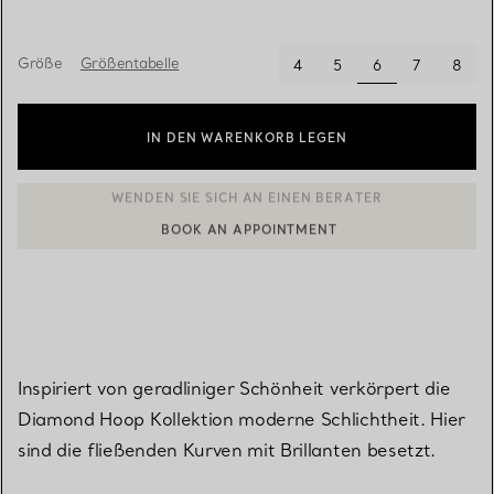
Größe
Größentabelle
ausgewählt
4
5
6
7
8
IN DEN WARENKORB LEGEN
BOOK AN APPOINTMENT
EINEN KUNDENBERATER KONTAKTIEREN ODER EINEN TERMI
Inspiriert von geradliniger Schönheit verkörpert die
Diamond Hoop Kollektion moderne Schlichtheit. Hier
sind die fließenden Kurven mit Brillanten besetzt.