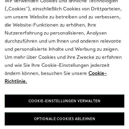
Wir verwenden Cookies und ähnliche Technologien
(„Cookies“), einschließlich Cookies von Drittparteien,
SERVICES
um unsere Website zu betreiben und zu verbessern,
die Website-Funktionen zu erhöhen, Ihre
Nutzererfahrung zu personalisieren, Analysen
ÜBER TIFFANY & CO.
durchzuführen und um Ihnen und anderen relevante
und personalisierte Inhalte und Werbung zu zeigen.
Um mehr über Cookies und ihre Zwecke zu erfahren
RECHTLICHE HINWEISE
und wie Sie Ihre Cookie-Einstellungen jederzeit
ändern können, besuchen Sie unsere
Cookie-
Richtlinie.
FOLGEN SIE UNS
COOKIE-EINSTELLUNGEN VERWALTEN
Standort ändern:
OPTIONALE COOKIES ABLEHNEN
T&Co. 2026