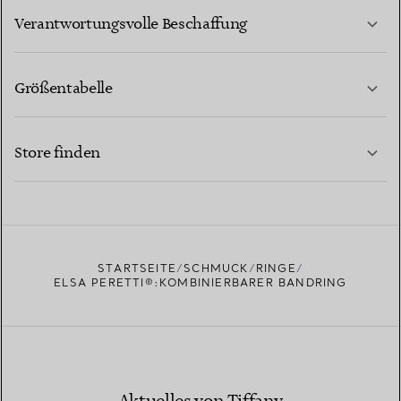
MEHR ERFAHREN
Verantwortungsvolle Beschaffung
Größentabelle
KONTAKTIEREN SIE UNS
MEHR ERFAHREN
Store finden
MEHR ERFAHREN
EINEN STORE IN IHRER NÄHE FINDEN
STARTSEITE
SCHMUCK
RINGE
ELSA PERETTI®:KOMBINIERBARER BANDRING