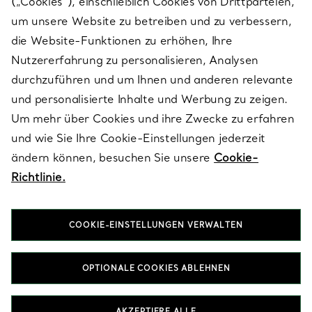
(„Cookies“), einschließlich Cookies von Drittparteien,
SERVICES
um unsere Website zu betreiben und zu verbessern,
die Website-Funktionen zu erhöhen, Ihre
Nutzererfahrung zu personalisieren, Analysen
ÜBER TIFFANY & CO.
durchzuführen und um Ihnen und anderen relevante
und personalisierte Inhalte und Werbung zu zeigen.
Um mehr über Cookies und ihre Zwecke zu erfahren
RECHTLICHE HINWEISE
und wie Sie Ihre Cookie-Einstellungen jederzeit
ändern können, besuchen Sie unsere
Cookie-
Richtlinie.
FOLGEN SIE UNS
COOKIE-EINSTELLUNGEN VERWALTEN
Standort ändern:
OPTIONALE COOKIES ABLEHNEN
T&Co. 2026
AKZEPTIERE ALLE