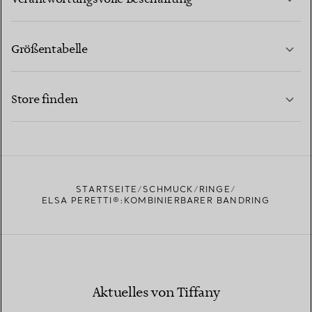
Größentabelle
KONTAKTIEREN SIE UNS
MEHR ERFAHREN
Store finden
MEHR ERFAHREN
EINEN STORE IN IHRER NÄHE FINDEN
STARTSEITE
SCHMUCK
RINGE
ELSA PERETTI®:KOMBINIERBARER BANDRING
Aktuelles von Tiffany