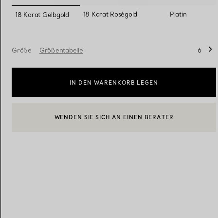
ausgewählt
18 Karat Roségold
Platin
18 Karat Gelbgold
Eheringe für Damen
Eheringe für Herren
Größe
Größentabelle
6
Vereinbaren Sie Ihren
Termin
mit e
IN DEN WARENKORB LEGEN
WENDEN SIE SICH AN EINEN BERATER
EINEN KUNDENBERATER KONTAKTIEREN ODER EINEN TERM
BOOK AN APPOINTMENT