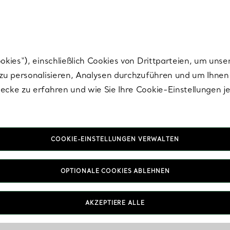
nisch im Design. Die Kreationen von Elsa Peretti® sind zeitlose Ikonen mo
ies“), einschließlich Cookies von Drittparteien, um unse
u personalisieren, Analysen durchzuführen und um Ihnen 
cke zu erfahren und wie Sie Ihre Cookie-Einstellungen j
COOKIE-EINSTELLUNGEN VERWALTEN
OPTIONALE COOKIES ABLEHNEN
AKZEPTIERE ALLE