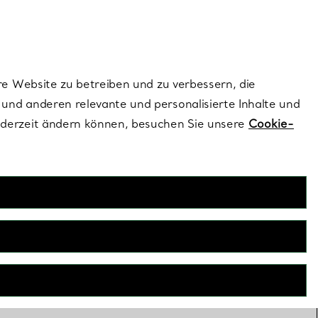
dernen Stils |
Jetzt Entdecken
Kontaktieren Sie un
Melden Sie sich
re Website zu betreiben und zu verbessern, die
und anderen relevante und personalisierte Inhalte und
ederzeit ändern können, besuchen Sie unsere
Cookie-