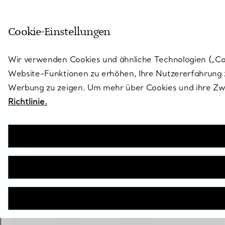
Skulptural von Natur aus. Iko
Cookie-Einstellungen
Gehen Sie auf die Seite „Stores“
Wir verwenden Cookies und ähnliche Technologien („Cook
Website-Funktionen zu erhöhen, Ihre Nutzererfahrung z
Werbung zu zeigen. Um mehr über Cookies und ihre Zwe
Richtlinie.
Elsa Peretti®
Ehering
€ 1.400