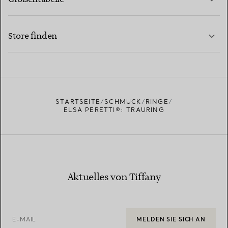
KONTAKTIEREN SIE UNS
MEHR ERFAHREN
Store finden
MEHR ERFAHREN
EINEN STORE IN IHRER NÄHE FINDEN
STARTSEITE
SCHMUCK
RINGE
ELSA PERETTI®: TRAURING
Aktuelles von Tiffany
E-MAIL
MELDEN SIE SICH AN