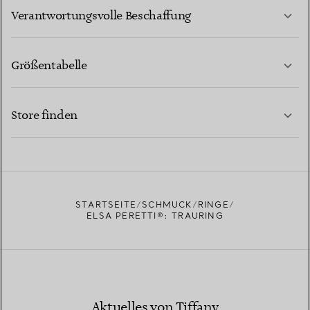
MEHR ERFAHREN
Verantwortungsvolle Beschaffung
Größentabelle
KONTAKTIEREN SIE UNS
MEHR ERFAHREN
Store finden
MEHR ERFAHREN
EINEN STORE IN IHRER NÄHE FINDEN
STARTSEITE
SCHMUCK
RINGE
ELSA PERETTI®: TRAURING
Aktuelles von Tiffany