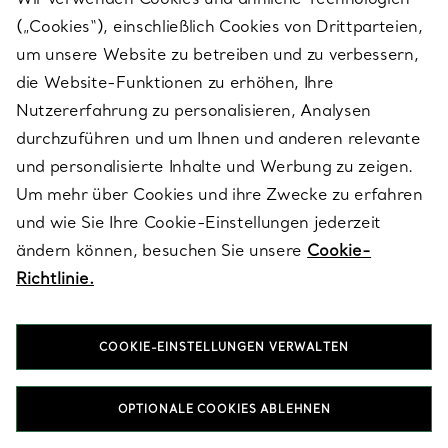
(„Cookies“), einschließlich Cookies von Drittparteien,
SERVICES
um unsere Website zu betreiben und zu verbessern,
die Website-Funktionen zu erhöhen, Ihre
Nutzererfahrung zu personalisieren, Analysen
ÜBER TIFFANY & CO.
durchzuführen und um Ihnen und anderen relevante
und personalisierte Inhalte und Werbung zu zeigen.
Um mehr über Cookies und ihre Zwecke zu erfahren
RECHTLICHE HINWEISE
und wie Sie Ihre Cookie-Einstellungen jederzeit
ändern können, besuchen Sie unsere
Cookie-
Richtlinie.
FOLGEN SIE UNS
COOKIE-EINSTELLUNGEN VERWALTEN
Standort ändern:
OPTIONALE COOKIES ABLEHNEN
T&Co. 2026