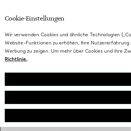
Skulptural von Natur aus. Iko
Cookie-Einstellungen
Gehen Sie auf die Seite „Stores“
Wir verwenden Cookies und ähnliche Technologien („Cook
Website-Funktionen zu erhöhen, Ihre Nutzererfahrung z
Werbung zu zeigen. Um mehr über Cookies und ihre Zwe
Richtlinie.
Elsa Peretti®
Trauring
€ 1.600