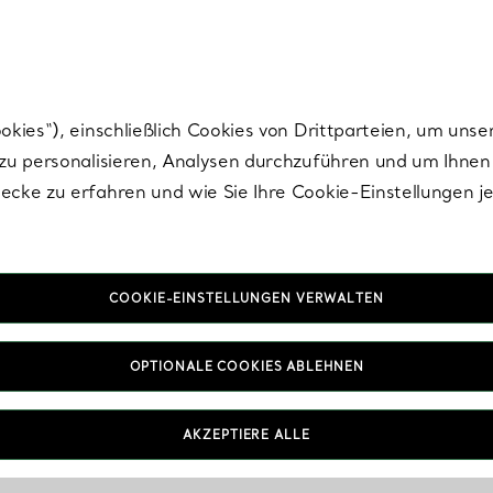
nisch im Design. Die Kreationen von Elsa Peretti® sind zeitlose Ikonen mo
ies“), einschließlich Cookies von Drittparteien, um unse
u personalisieren, Analysen durchzuführen und um Ihnen 
cke zu erfahren und wie Sie Ihre Cookie-Einstellungen j
COOKIE-EINSTELLUNGEN VERWALTEN
OPTIONALE COOKIES ABLEHNEN
AKZEPTIERE ALLE