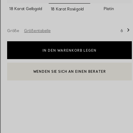
ausgewählt
18 Karat Gelbgold
Platin
18 Karat Roségold
Eheringe für Damen
Eheringe für Herren
Größe
Größentabelle
6
Vereinbaren Sie Ihren
Termin
mit e
IN DEN WARENKORB LEGEN
WENDEN SIE SICH AN EINEN BERATER
BOOK AN APPOINTMENT
EINEN KUNDENBERATER KONTAKTIEREN ODER EINEN TERM