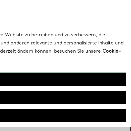
dernen Stils |
Jetzt Entdecken
Kontaktieren Sie un
Melden Sie sich
re Website zu betreiben und zu verbessern, die
und anderen relevante und personalisierte Inhalte und
ederzeit ändern können, besuchen Sie unsere
Cookie-