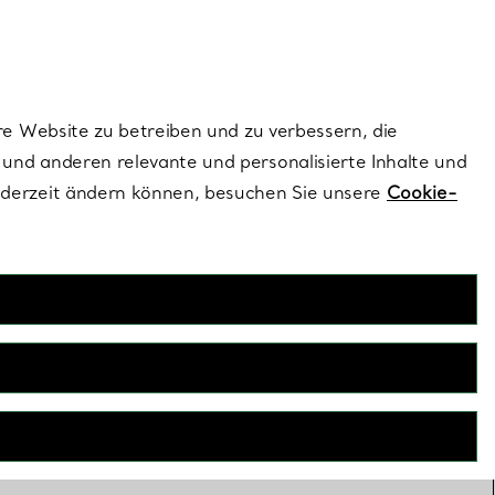
dernen Stils |
Jetzt Entdecken
Kontaktieren Sie un
Melden Sie sich
re Website zu betreiben und zu verbessern, die
und anderen relevante und personalisierte Inhalte und
ederzeit ändern können, besuchen Sie unsere
Cookie-