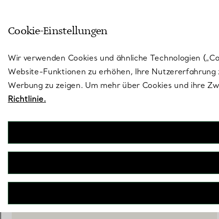
Skulptural von Natur aus. Iko
Cookie-Einstellungen
Gehen Sie auf die Seite „Stores“
Wir verwenden Cookies und ähnliche Technologien („Cook
Website-Funktionen zu erhöhen, Ihre Nutzererfahrung z
Werbung zu zeigen. Um mehr über Cookies und ihre Zwe
Richtlinie.
Tiffany Titan by Pharrell Williams
Anhänger in Titan und Gelbgold
€ 6.300
IN DEN WARENKORB LEGEN
BOOK AN APPOINTMENT
EINEN KUNDENBERATER KONTAKTIEREN ODER EINEN TERM