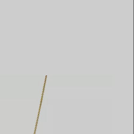
Elsa Peretti®
Tipps zur Auswahl eines
Eherings