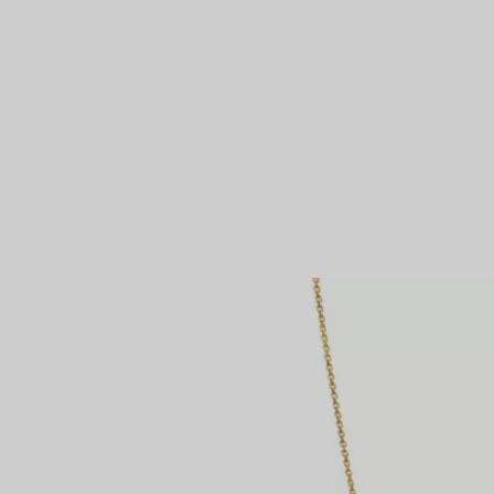
Partnerringe
Eternity Ringe
inem Tiffany-Diamantenexperten.