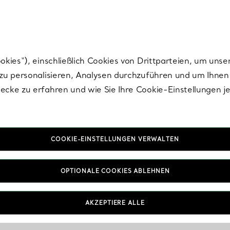
nisch im Design. Die Kreationen von Elsa Peretti® sind zeitlose Ikonen mo
ies“), einschließlich Cookies von Drittparteien, um unse
u personalisieren, Analysen durchzuführen und um Ihnen 
cke zu erfahren und wie Sie Ihre Cookie-Einstellungen j
COOKIE-EINSTELLUNGEN VERWALTEN
OPTIONALE COOKIES ABLEHNEN
AKZEPTIERE ALLE
IN VEREINBAREN