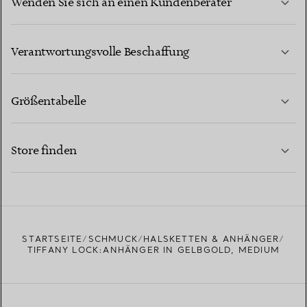
Wenden Sie sich an einen Kundenberater
MEHR ERFAHREN
Verantwortungsvolle Beschaffung
Größentabelle
KONTAKTIEREN SIE UNS
MEHR ERFAHREN
Store finden
MEHR ERFAHREN
EINEN STORE IN IHRER NÄHE FINDEN
STARTSEITE
SCHMUCK
HALSKETTEN & ANHÄNGER
TIFFANY LOCK:ANHÄNGER IN GELBGOLD, MEDIUM