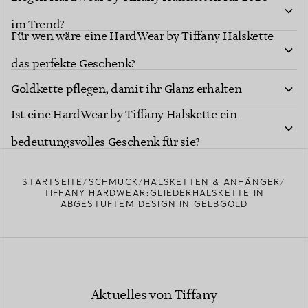
im Trend?
Für wen wäre eine HardWear by Tiffany Halskette
Wie soll ich meine HardWear by Tiffany
das perfekte Geschenk?
Goldkette pflegen, damit ihr Glanz erhalten
Ist eine HardWear by Tiffany Halskette ein
bleibt?
bedeutungsvolles Geschenk für sie?
STARTSEITE
SCHMUCK
HALSKETTEN & ANHÄNGER
TIFFANY HARDWEAR:GLIEDERHALSKETTE IN
ABGESTUFTEM DESIGN IN GELBGOLD
Aktuelles von Tiffany