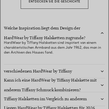
ENTDECKEN SIE DIE GESCHICHTE
Welche Inspiration liegt dem Design der
HardWear by Tiffany Halsketten zugrunde?
HardWear by Tiffany Halsketten sind inspiriert von einem
charakteristischen Armband aus dem Jahr 1962, das man in
den Archiven des Hauses fand.
Wie entscheide ich mich zwischen
verschiedenen HardWear by Tiffany
Kann ich eine HardWear by Tiffany Halskette mit
Halskettenstilen?
Was ist das Besondere an den HardWear by
anderem Tiffany Schmuck kombinieren?
Tiffany Halsketten im Vergleich zu anderem
Liegen HardWear by Tiffany Halsketten für 2026
Goldschmuck?