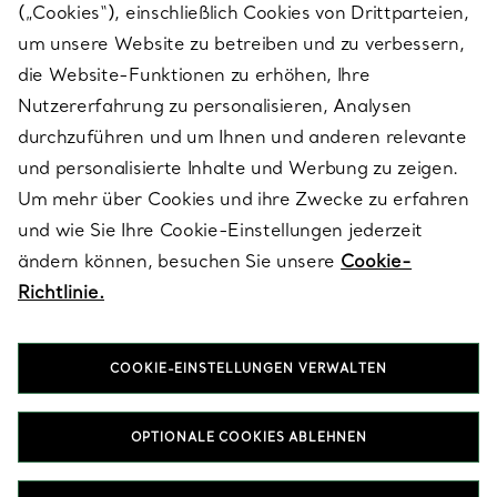
(„Cookies“), einschließlich Cookies von Drittparteien,
SERVICES
um unsere Website zu betreiben und zu verbessern,
die Website-Funktionen zu erhöhen, Ihre
Nutzererfahrung zu personalisieren, Analysen
ÜBER TIFFANY & CO.
durchzuführen und um Ihnen und anderen relevante
und personalisierte Inhalte und Werbung zu zeigen.
Um mehr über Cookies und ihre Zwecke zu erfahren
RECHTLICHE HINWEISE
und wie Sie Ihre Cookie-Einstellungen jederzeit
ändern können, besuchen Sie unsere
Cookie-
Richtlinie.
FOLGEN SIE UNS
COOKIE-EINSTELLUNGEN VERWALTEN
Standort ändern:
OPTIONALE COOKIES ABLEHNEN
T&Co. 2026