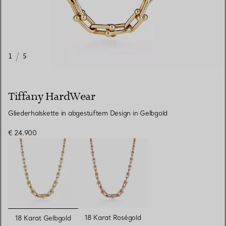
1
/
5
Tiffany HardWear
Gliederhalskette in abgestuftem Design in Gelbgold
€ 24.900
ausgewählt
18 Karat Roségold
18 Karat Gelbgold