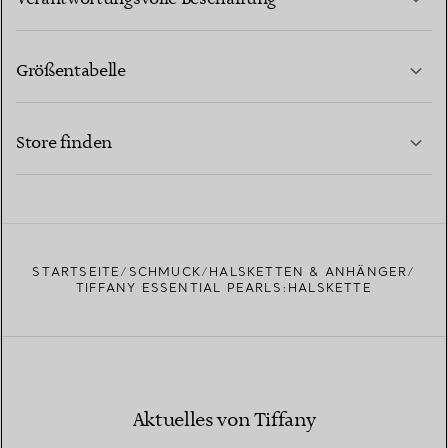
Größentabelle
KONTAKTIEREN SIE UNS
MEHR ERFAHREN
Store finden
MEHR ERFAHREN
EINEN STORE IN IHRER NÄHE FINDEN
STARTSEITE
SCHMUCK
HALSKETTEN & ANHÄNGER
TIFFANY ESSENTIAL PEARLS:HALSKETTE
Aktuelles von Tiffany