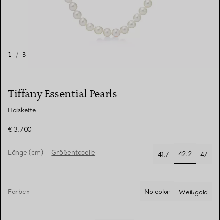
1
/
3
Tiffany Essential Pearls
Halskette
€ 3.700
Länge (cm)
Größentabelle
42.2
41.7
47
ausgewählt
Farben
No color
Weißgold
ausgewählt