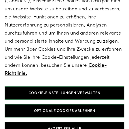
(„Cookies“), einschließlich Cookies von Drittparteien,
SERVICES
um unsere Website zu betreiben und zu verbessern,
die Website-Funktionen zu erhöhen, Ihre
Nutzererfahrung zu personalisieren, Analysen
ÜBER TIFFANY & CO.
durchzuführen und um Ihnen und anderen relevante
und personalisierte Inhalte und Werbung zu zeigen.
Um mehr über Cookies und ihre Zwecke zu erfahren
RECHTLICHE HINWEISE
und wie Sie Ihre Cookie-Einstellungen jederzeit
ändern können, besuchen Sie unsere
Cookie-
Richtlinie.
FOLGEN SIE UNS
COOKIE-EINSTELLUNGEN VERWALTEN
Standort ändern:
OPTIONALE COOKIES ABLEHNEN
T&Co. 2026
AKZEPTIERE ALLE