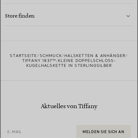
KONTAKTIEREN SIE UNS
MEHR ERFAHREN
Store finden
MEHR ERFAHREN
EINEN STORE IN IHRER NÄHE FINDEN
STARTSEITE
SCHMUCK
HALSKETTEN & ANHÄNGER
TIFFANY 1837™:KLEINE DOPPELSCHLOSS-
KUGELHALSKETTE IN STERLINGSILBER
Aktuelles von Tiffany
E-MAIL
MELDEN SIE SICH AN