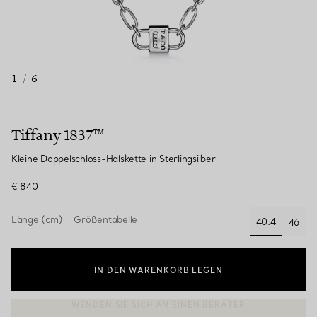
1
/
6
Tiffany 1837™
Kleine Doppelschloss-Halskette in Sterlingsilber
€ 840
Länge (cm)
Größentabelle
40.4
46
ausgewählt
IN DEN WARENKORB LEGEN