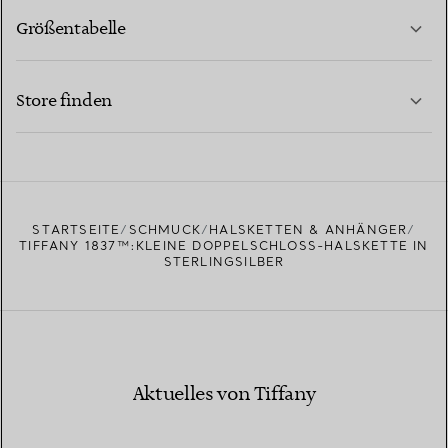
Größentabelle
KONTAKTIEREN SIE UNS
MEHR ERFAHREN
Store finden
MEHR ERFAHREN
EINEN STORE IN IHRER NÄHE FINDEN
STARTSEITE
SCHMUCK
HALSKETTEN & ANHÄNGER
TIFFANY 1837™:KLEINE DOPPELSCHLOSS-HALSKETTE IN
STERLINGSILBER
Aktuelles von Tiffany