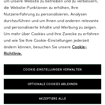
um unsere Website zu betreiben und zu verbessern,
die Website-Funktionen zu erhöhen, Ihre
Nutzererfahrung zu personalisieren, Analysen
ÜBER TIFFANY & CO.
durchzuführen und um Ihnen und anderen relevante
und personalisierte Inhalte und Werbung zu zeigen.
Um mehr über Cookies und ihre Zwecke zu erfahren
RECHTLICHE HINWEISE
und wie Sie Ihre Cookie-Einstellungen jederzeit
ändern können, besuchen Sie unsere
Cookie-
Richtlinie.
FOLGEN SIE UNS
COOKIE-EINSTELLUNGEN VERWALTEN
Standort ändern:
OPTIONALE COOKIES ABLEHNEN
T&Co. 2026
AKZEPTIERE ALLE