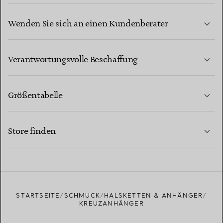
Wenden Sie sich an einen Kundenberater
MEHR ERFAHREN
Verantwortungsvolle Beschaffung
Größentabelle
KONTAKTIEREN SIE UNS
MEHR ERFAHREN
Store finden
MEHR ERFAHREN
EINEN STORE IN IHRER NÄHE FINDEN
STARTSEITE
SCHMUCK
HALSKETTEN & ANHÄNGER
KREUZANHÄNGER