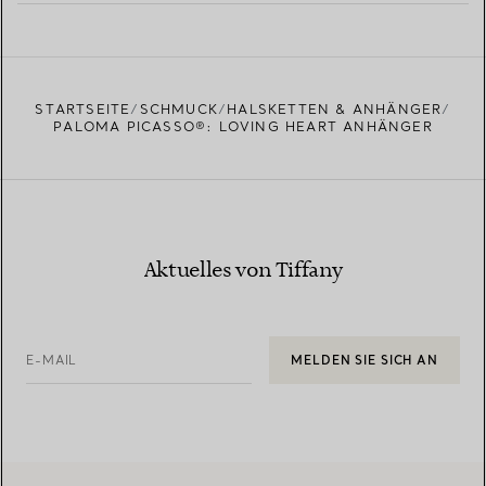
MEHR ERFAHREN
EINEN STORE IN IHRER NÄHE FINDEN
STARTSEITE
SCHMUCK
HALSKETTEN & ANHÄNGER
PALOMA PICASSO®: LOVING HEART ANHÄNGER
Aktuelles von Tiffany
E-MAIL
MELDEN SIE SICH AN