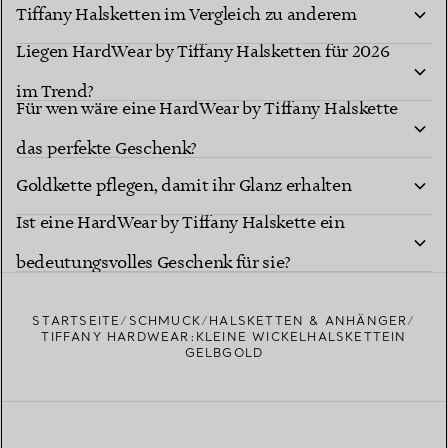
Tiffany Halsketten im Vergleich zu anderem
Liegen HardWear by Tiffany Halsketten für 2026
Goldschmuck?
im Trend?
Für wen wäre eine HardWear by Tiffany Halskette
Wie soll ich meine HardWear by Tiffany
das perfekte Geschenk?
Goldkette pflegen, damit ihr Glanz erhalten
Ist eine HardWear by Tiffany Halskette ein
bleibt?
bedeutungsvolles Geschenk für sie?
STARTSEITE
SCHMUCK
HALSKETTEN & ANHÄNGER
TIFFANY HARDWEAR:KLEINE WICKELHALSKETTEIN
GELBGOLD