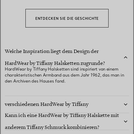
ENTDECKEN SIE DIE GESCHICHTE
Welche Inspiration liegt dem Design der
HardWear by Tiffany Halsketten zugrunde?
HardWear by Tiffany Halsketten sind inspiriert von einem
charakteristischen Armband aus dem Jahr 1962, das man in
den Archiven des Hauses fand.
Wie entscheide ich mich zwischen
verschiedenen HardWear by Tiffany
Kann ich eine HardWear by Tiffany Halskette mit
Halskettenstilen?
Was ist das Besondere an den HardWear by
anderem Tiffany Schmuck kombinieren?