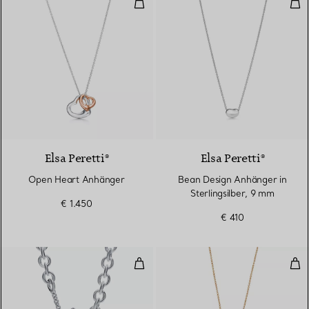
Open Heart Anhänger
Bea
Elsa Peretti®
Elsa Peretti®
Open Heart Anhänger
Bean Design Anhänger in
Sterlingsilber, 9 mm
€ 1.450
€ 410
Halskette mit Herzanhänger und K
Dop