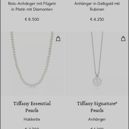
Rolo-Anhänger mit Flügeln
Anhänger in Gelbgold mit
in Platin mit Diamanten
Rubinen
€ 8.500
€ 4.250
Halskette
Anh
2 Farben
Tiffany Essential
Tiffany Signature®
Pearls
Pearls
Halskette
Anhänger