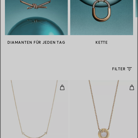
DIAMANTEN FÜR JEDEN TAG
KETTE
FILTER
Smile Anhänger in Gelbgold, Smal
Cir