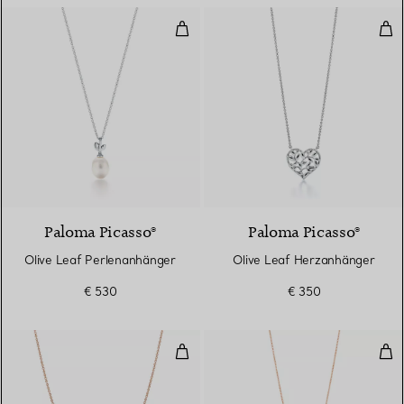
Olive Leaf Perlenanhänger
Oli
Paloma Picasso®
Paloma Picasso®
Olive Leaf Perlenanhänger
Olive Leaf Herzanhänger
€ 530
€ 350
Diamonds by the Yard® Anhänge
Tea