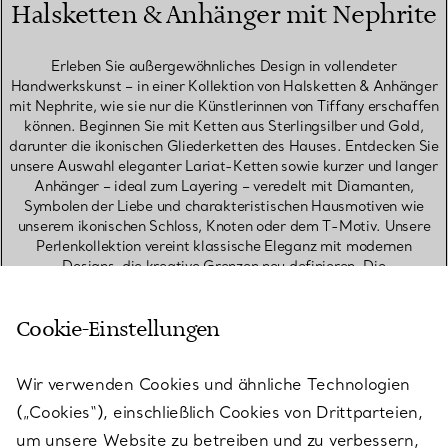
Halsketten & Anhänger mit Nephrite
Erleben Sie außergewöhnliches Design in vollendeter
Handwerkskunst – in einer Kollektion von Halsketten & Anhänger
mit Nephrite, wie sie nur die Künstlerinnen von Tiffany erschaffen
können. Beginnen Sie mit Ketten aus Sterlingsilber und Gold,
darunter die ikonischen Gliederketten des Hauses. Entdecken Sie
unsere Auswahl eleganter Lariat-Ketten sowie kurzer und langer
Anhänger – ideal zum Layering – veredelt mit Diamanten,
Symbolen der Liebe und charakteristischen Hausmotiven wie
unserem ikonischen Schloss, Knoten oder dem T-Motiv. Unsere
Perlenkollektion vereint klassische Eleganz mit modernen
Designs, die kreative Grenzen neu definieren. Die
Meisterhandwerkerinnen von Tiffany wählen die schönsten Perlen
der Welt mit größter Sorgfalt aus und fassen sie in zeitlose
Cookie-Einstellungen
Designs. Für ein besonderes Statement entdecken Sie die
begehrten Diamanthalsketten des Hauses – von filigranen
Solitäranhängern über Pavé-Designs für den Alltag bis hin zu
Wir verwenden Cookies und ähnliche Technologien
stilvollen Varianten für Ihre kostbarsten Momente. Sie suchen ein
bedeutungsvolles Geschenk? Eine personalisierte Halskette ist
(„Cookies“), einschließlich Cookies von Drittparteien,
ein unvergessliches Geschenk, das über Jahre hinweg getragen
um unsere Website zu betreiben und zu verbessern,
und geschätzt wird. Verleihen Sie ihr mit einer Gravur – etwa mit