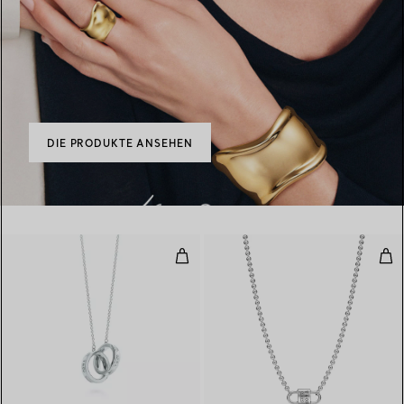
DIE PRODUKTE ANSEHEN
Anhänger aus verschlungenen R
Klei