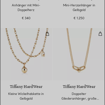
Anhänger mit Mini-
Mini-Herzanhänger in
Doppelherz
Gelbgold
€ 340
€ 1.250
Kleine Wickelhalskette in Gelbgo
Dop
2 Materialien
Tiffany HardWear
Tiffany HardWear
Kleine Wickelhalskette in
Doppelter
Gelbgold
Gliederanhänger, große
Glieder in Gelbgold