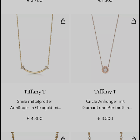
€ 3.700
€ 1.300
Smile mittelgroßer Anhänger in 
Cir
3 Materialien
Tiffany T
Tiffany T
Smile mittelgroßer
Circle Anhänger mit
Anhänger in Gelbgold mit
Diamant und Perlmutt in
Diamanten
Roségold
€ 4.300
€ 3.500
Halskette mit extrakleinen Gliede
Gli