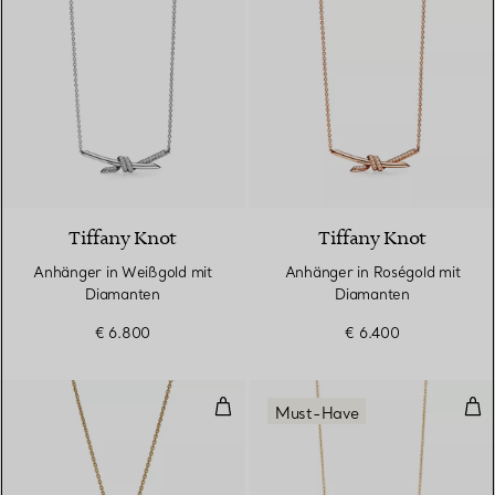
3 Materialien
Tiffany Knot
Tiffany Knot
Anhänger in Weißgold mit
Anhänger in Roségold mit
Diamanten
Diamanten
€ 6.800
€ 6.400
T One schmaler Circle Anhänger
Smi
Must-Have