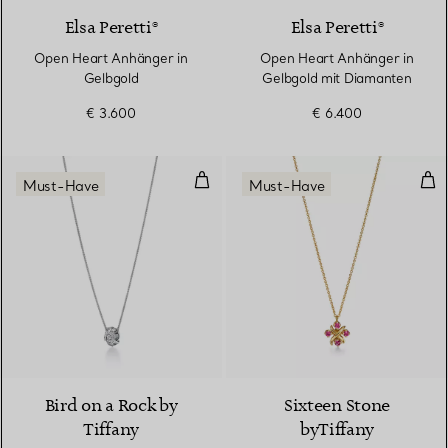
Elsa Peretti®
Elsa Peretti®
Open Heart Anhänger in
Open Heart Anhänger in
Gelbgold
Gelbgold mit Diamanten
€ 3.600
€ 6.400
Rolo-Anhänger mit Flügeln in Pl
Anh
Must-Have
Must-Have
2 Materialien
Bird on a Rock by
Sixteen Stone
Tiffany
byTiffany