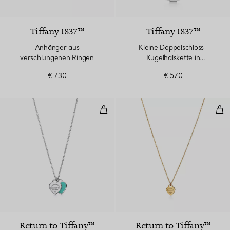
Tiffany 1837™
Tiffany 1837™
Anhänger aus
Kleine Doppelschloss-
verschlungenen Ringen
Kugelhalskette in
Sterlingsilber
€ 730
€ 570
Anhänger mit Mini-Doppelherz
Min
4 Farben
Return to Tiffany™
Return to Tiffany™