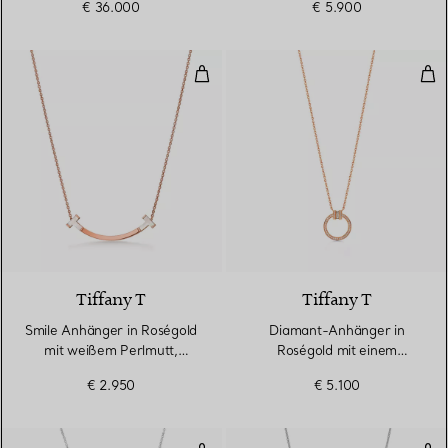
€ 36.000
€ 5.900
Smile Anhänger in Roségold mit
Dia
Tiffany T
Tiffany T
Smile Anhänger in Roségold
Diamant-Anhänger in
mit weißem Perlmutt,
Roségold mit einem
Medium
Diamanten im
€ 2.950
€ 5.100
Baguetteschliff