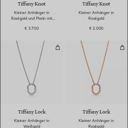
Tiffany Knot
Tiffany Knot
Kleiner Anhänger in
Kleiner Anhänger in
Roségold und Platin mit
Roségold
Diamanten
€ 3.700
€ 2.000
Kleiner Anhänger in Weißgold
Kle
3 Materialien
Tiffany Lock
Tiffany Lock
Kleiner Anhänger in
Kleiner Anhänger in
Weißgold
Roségold