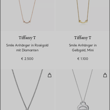
3 Materialien
Tiffany T
Tiffany T
Smile Anhänger in Roségold
Smile Anhänger in
mit Diamanten
Gelbgold, Mini
€ 2.500
€ 1.100
Full Heart Anhänger in Sterlingsi
Her