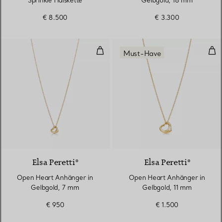
Sprinkle Halskette
Gelbgold, 18 mm
€ 8.500
€ 3.300
Open Heart Anhänger in Gelbgol
Ope
Must-Have
2 Materialien
Elsa Peretti®
Elsa Peretti®
Open Heart Anhänger in
Open Heart Anhänger in
Gelbgold, 7 mm
Gelbgold, 11 mm
€ 950
€ 1.500