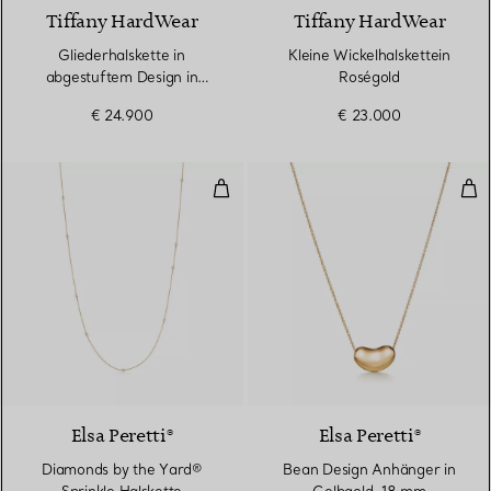
Tiffany HardWear
Tiffany HardWear
Gliederhalskette in
Kleine Wickelhalskettein
abgestuftem Design in
Roségold
Gelbgold
€ 24.900
€ 23.000
Diamonds by the Yard® Sprinkle 
Bea
3 Materialien
Elsa Peretti®
Elsa Peretti®
Diamonds by the Yard®
Bean Design Anhänger in