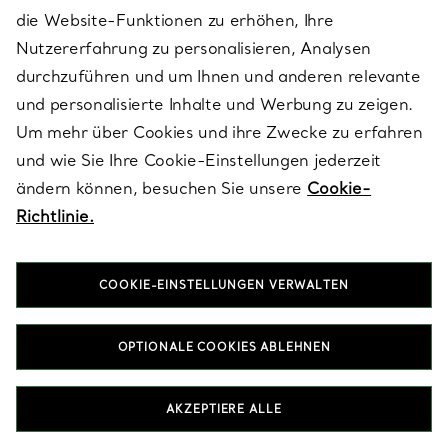
Monogramm, besonderem Datum oder persönlicher Botschaft –
die Website-Funktionen zu erhöhen, Ihre
eine ganz besondere Note. Ob modern oder klassisch: Tiffany
Nutzererfahrung zu personalisieren, Analysen
Halsketten & Anhänger mit Nephrite sind Ausdruck der Liebe –
durchzuführen und um Ihnen und anderen relevante
gemacht, um über Generationen hinweg zu bestehen.
und personalisierte Inhalte und Werbung zu zeigen.
Um mehr über Cookies und ihre Zwecke zu erfahren
ARMBÄNDER MIT NEPHRITE
und wie Sie Ihre Cookie-Einstellungen jederzeit
OHRRINGE MIT NEPHRITE
RINGE MIT NEPHRITE
ändern können, besuchen Sie unsere
Cookie-
GESCHENKE FÜR SIE MIT NEPHRITE
Richtlinie.
COOKIE-EINSTELLUNGEN VERWALTEN
OPTIONALE COOKIES ABLEHNEN
Nach Kategorie ansehen
AKZEPTIERE ALLE