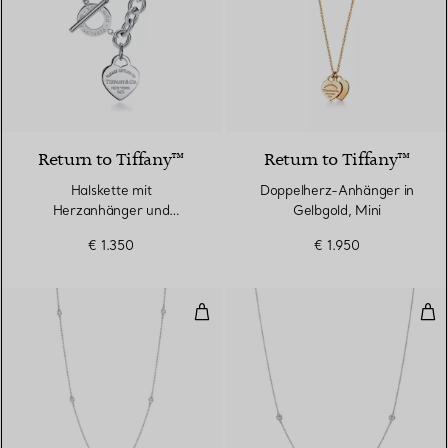
Return to Tiffany™
Return to Tiffany™
Halskette mit
Doppelherz-Anhänger in
Herzanhänger und
Gelbgold, Mini
Knebelverschluss in Silber
€ 1.350
€ 1.950
Diamonds by the Yard® Halskett
Dia