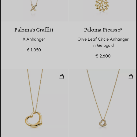
2 Materialien
Paloma's Graffiti
Paloma Picasso®
X Anhänger
Olive Leaf Circle Anhänger
in Gelbgold
€ 1.050
€ 2.600
Open Heart Anhänger in Gelbgol
Ope
2 Materialien