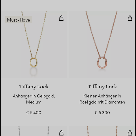
Anhänger in Gelbgold, Medium
Kle
Must-Have
3 Materialien
Tiffany Lock
Tiffany Lock
Anhänger in Gelbgold,
Kleiner Anhänger in
Medium
Roségold mit Diamanten
€ 5.400
€ 5.300
Anhänger in Weißgold mit Diam
Anh