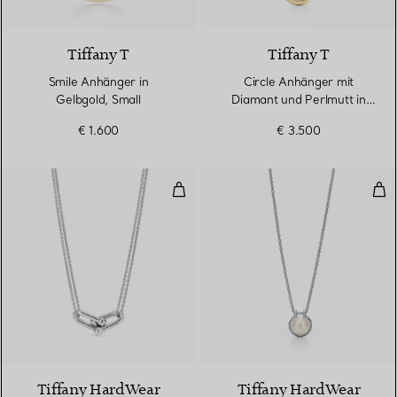
3 Materialien
Tiffany T
Tiffany T
Smile Anhänger in
Circle Anhänger mit
Gelbgold, Small
Diamant und Perlmutt in
Gelbgold
€ 1.600
€ 3.500
Doppelter Gliederanhänger, große 
Gli
Tiffany HardWear
Tiffany HardWear