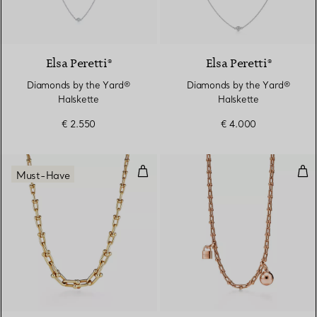
Elsa Peretti®
Elsa Peretti®
Diamonds by the Yard®
Diamonds by the Yard®
Halskette
Halskette
€ 2.550
€ 4.000
Gliederhalskette in abgestuftem 
Kle
Must-Have
2 Materialien