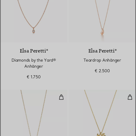
2 Materialien
Elsa Peretti®
Elsa Peretti®
Diamonds by the Yard®
Teardrop Anhänger
Anhänger
€ 2.500
€ 1.750
X Anhänger
Oli