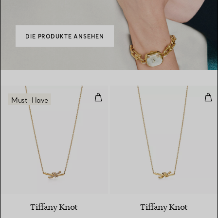
DIE PRODUKTE ANSEHEN
Kleiner Anhänger in Gelbgold mi
Kle
Must-Have
3 Materialien
Tiffany Knot
Tiffany Knot