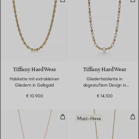
Tiffany HardWear
Tiffany HardWear
Halskette mit extrakleinen
Gliederhalskette in
Gliedern in Gelbgold
abgestuftem Design in
Gelbgold mit
€ 10.900
€ 14.100
Süßwasserperlen
Smile Anhänger in Roségold mit
Smi
Must-Have