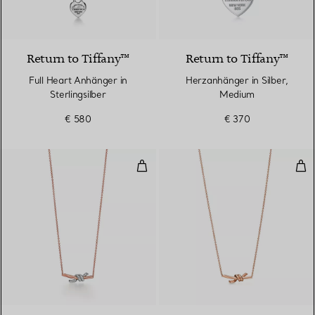
Return to Tiffany™
Return to Tiffany™
Full Heart Anhänger in
Herzanhänger in Silber,
Sterlingsilber
Medium
€ 580
€ 370
Kleiner Anhänger in Roségold un
Kle
3 Materialien