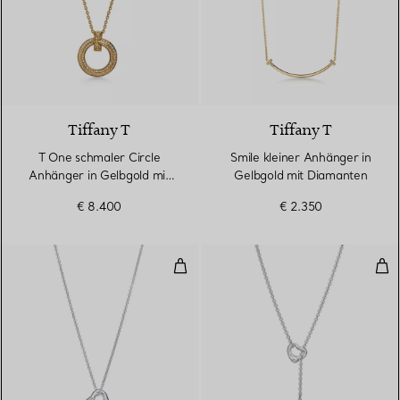
3 Materialien
Tiffany T
Tiffany T
T One schmaler Circle
Smile kleiner Anhänger in
Anhänger in Gelbgold mit
Gelbgold mit Diamanten
Pavé-Diamanten
€ 8.400
€ 2.350
Open Heart Anhänger in Silber, 
Ope