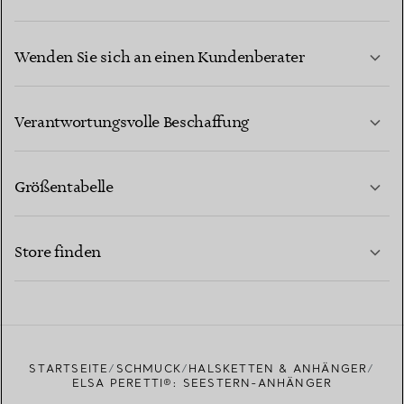
Wenden Sie sich an einen Kundenberater
MEHR ERFAHREN
Verantwortungsvolle Beschaffung
Größentabelle
KONTAKTIEREN SIE UNS
MEHR ERFAHREN
Store finden
MEHR ERFAHREN
EINEN STORE IN IHRER NÄHE FINDEN
STARTSEITE
SCHMUCK
HALSKETTEN & ANHÄNGER
ELSA PERETTI®: SEESTERN-ANHÄNGER