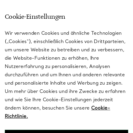
Cookie-Einstellungen
KUNDENSERVICE
Wir verwenden Cookies und ähnliche Technologien
(„Cookies“), einschließlich Cookies von Drittparteien,
SERVICES
um unsere Website zu betreiben und zu verbessern,
die Website-Funktionen zu erhöhen, Ihre
Nutzererfahrung zu personalisieren, Analysen
ÜBER TIFFANY & CO.
durchzuführen und um Ihnen und anderen relevante
und personalisierte Inhalte und Werbung zu zeigen.
Um mehr über Cookies und ihre Zwecke zu erfahren
RECHTLICHE HINWEISE
und wie Sie Ihre Cookie-Einstellungen jederzeit
ändern können, besuchen Sie unsere
Cookie-
Richtlinie.
FOLGEN SIE UNS