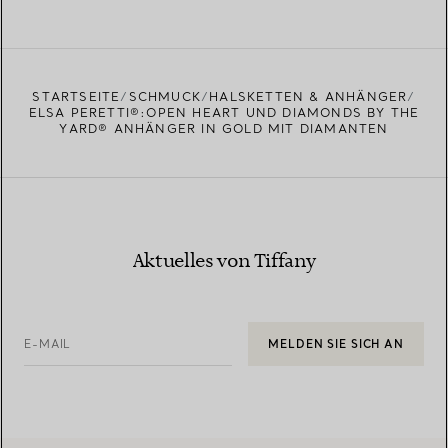
MEHR ERFAHREN
EINEN STORE IN IHRER NÄHE FINDEN
STARTSEITE
SCHMUCK
HALSKETTEN & ANHÄNGER
ELSA PERETTI®:OPEN HEART UND DIAMONDS BY THE
YARD® ANHÄNGER IN GOLD MIT DIAMANTEN
Aktuelles von Tiffany
E-MAIL
MELDEN SIE SICH AN