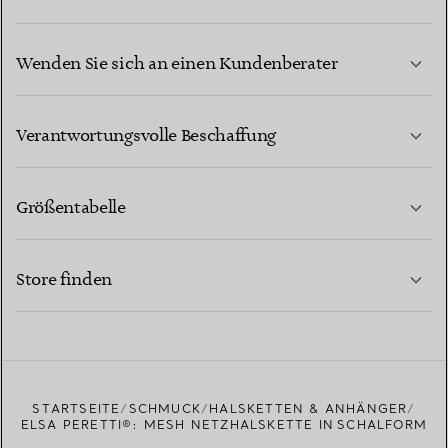
Wenden Sie sich an einen Kundenberater
MEHR ERFAHREN
Verantwortungsvolle Beschaffung
Größentabelle
KONTAKTIEREN SIE UNS
MEHR ERFAHREN
Store finden
MEHR ERFAHREN
EINEN STORE IN IHRER NÄHE FINDEN
STARTSEITE
SCHMUCK
HALSKETTEN & ANHÄNGER
ELSA PERETTI®: MESH NETZHALSKETTE IN SCHALFORM