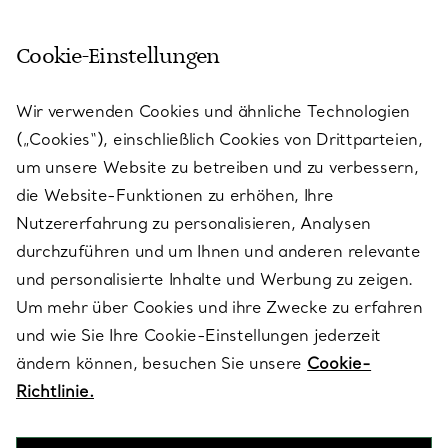
Cookie-Einstellungen
KUNDENSERVICE
Wir verwenden Cookies und ähnliche Technologien
(„Cookies“), einschließlich Cookies von Drittparteien,
SERVICES
um unsere Website zu betreiben und zu verbessern,
die Website-Funktionen zu erhöhen, Ihre
Nutzererfahrung zu personalisieren, Analysen
ÜBER TIFFANY & CO.
durchzuführen und um Ihnen und anderen relevante
und personalisierte Inhalte und Werbung zu zeigen.
Um mehr über Cookies und ihre Zwecke zu erfahren
RECHTLICHE HINWEISE
und wie Sie Ihre Cookie-Einstellungen jederzeit
ändern können, besuchen Sie unsere
Cookie-
Richtlinie.
FOLGEN SIE UNS