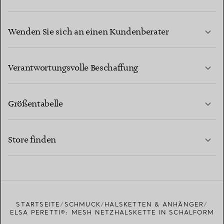
Wenden Sie sich an einen Kundenberater
MEHR ERFAHREN
Verantwortungsvolle Beschaffung
Größentabelle
KONTAKTIEREN SIE UNS
MEHR ERFAHREN
Store finden
MEHR ERFAHREN
EINEN STORE IN IHRER NÄHE FINDEN
STARTSEITE
SCHMUCK
HALSKETTEN & ANHÄNGER
ELSA PERETTI®: MESH NETZHALSKETTE IN SCHALFORM