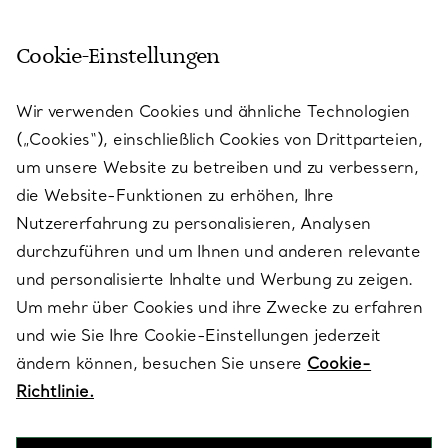
Cookie-Einstellungen
KUNDENSERVICE
Wir verwenden Cookies und ähnliche Technologien
(„Cookies“), einschließlich Cookies von Drittparteien,
SERVICES
um unsere Website zu betreiben und zu verbessern,
die Website-Funktionen zu erhöhen, Ihre
Nutzererfahrung zu personalisieren, Analysen
ÜBER TIFFANY & CO.
durchzuführen und um Ihnen und anderen relevante
und personalisierte Inhalte und Werbung zu zeigen.
Um mehr über Cookies und ihre Zwecke zu erfahren
RECHTLICHE HINWEISE
und wie Sie Ihre Cookie-Einstellungen jederzeit
ändern können, besuchen Sie unsere
Cookie-
Richtlinie.
FOLGEN SIE UNS