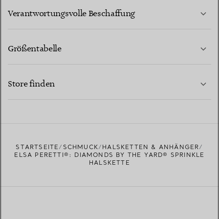
MEHR ERFAHREN
Verantwortungsvolle Beschaffung
Größentabelle
KONTAKTIEREN SIE UNS
MEHR ERFAHREN
Store finden
MEHR ERFAHREN
EINEN STORE IN IHRER NÄHE FINDEN
STARTSEITE
SCHMUCK
HALSKETTEN & ANHÄNGER
ELSA PERETTI®: DIAMONDS BY THE YARD® SPRINKLE
HALSKETTE