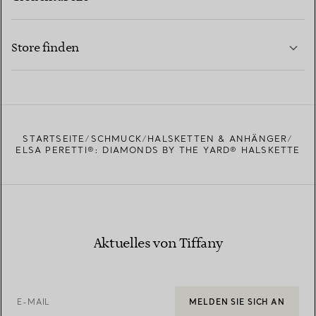
KONTAKTIEREN SIE UNS
MEHR ERFAHREN
Store finden
MEHR ERFAHREN
EINEN STORE IN IHRER NÄHE FINDEN
STARTSEITE
SCHMUCK
HALSKETTEN & ANHÄNGER
ELSA PERETTI®: DIAMONDS BY THE YARD® HALSKETTE
Aktuelles von Tiffany
E-MAIL
MELDEN SIE SICH AN