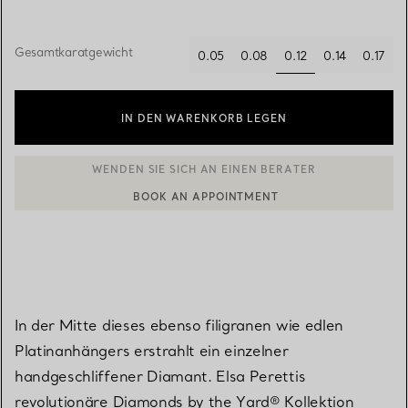
Gesamtkaratgewicht
0.12
0.05
0.08
0.14
0.17
ausgewählt
IN DEN WARENKORB LEGEN
BOOK AN APPOINTMENT
EINEN KUNDENBERATER KONTAKTIEREN ODER EINEN TERMI
In der Mitte dieses ebenso filigranen wie edlen
Platinanhängers erstrahlt ein einzelner
handgeschliffener Diamant. Elsa Perettis
revolutionäre Diamonds by the Yard® Kollektion