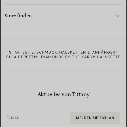
KONTAKTIEREN SIE UNS
MEHR ERFAHREN
Store finden
MEHR ERFAHREN
EINEN STORE IN IHRER NÄHE FINDEN
STARTSEITE
SCHMUCK
HALSKETTEN & ANHÄNGER
ELSA PERETTI®: DIAMONDS BY THE YARD® HALSKETTE
Aktuelles von Tiffany
E-MAIL
MELDEN SIE SICH AN