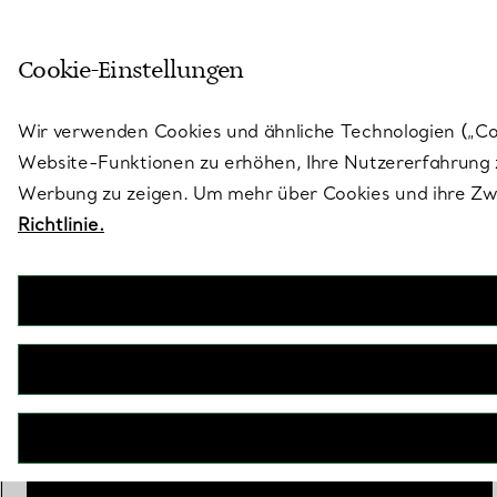
Skulptural von Natur aus. Iko
Cookie-Einstellungen
Gehen Sie auf die Seite „Stores“
Wir verwenden Cookies und ähnliche Technologien („Cook
Website-Funktionen zu erhöhen, Ihre Nutzererfahrung z
Werbung zu zeigen. Um mehr über Cookies und ihre Zwe
Richtlinie.
Elsa Peretti®
Bottle Offene-Flasche-Anhänger
€ 940
Personalisierung
Hinzufügen
IN DEN WARENKORB LEGEN