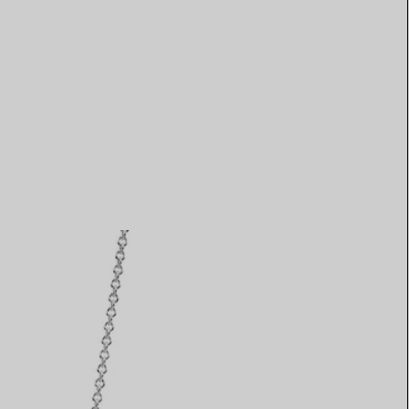
Elsa Peretti®
Tipps zur Auswahl eines
Eherings