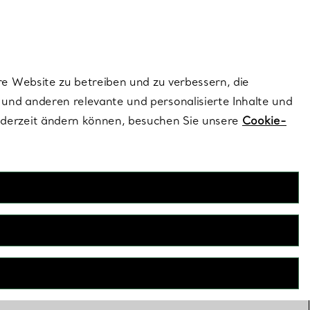
dernen Stils |
Jetzt Entdecken
Kontaktieren Sie un
Melden Sie sich
re Website zu betreiben und zu verbessern, die
und anderen relevante und personalisierte Inhalte und
ederzeit ändern können, besuchen Sie unsere
Cookie-