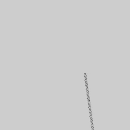
IN VEREINBAREN
Partnerringe
Eternity Ringe
inem Tiffany-Diamantenexperten.