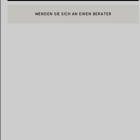
BOOK AN APPOINTMENT
EINEN KUNDENBERATER KONTAKTIEREN ODER EINEN TERM
Eheringe für Damen
Eheringe für Herren
Vereinbaren Sie Ihren
Termin
mit e