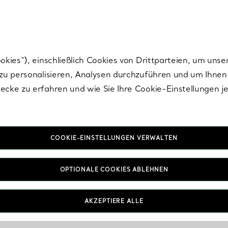
nisch im Design. Die Kreationen von Elsa Peretti® sind zeitlose Ikonen mo
ies“), einschließlich Cookies von Drittparteien, um unse
u personalisieren, Analysen durchzuführen und um Ihnen 
cke zu erfahren und wie Sie Ihre Cookie-Einstellungen j
COOKIE-EINSTELLUNGEN VERWALTEN
OPTIONALE COOKIES ABLEHNEN
AKZEPTIERE ALLE