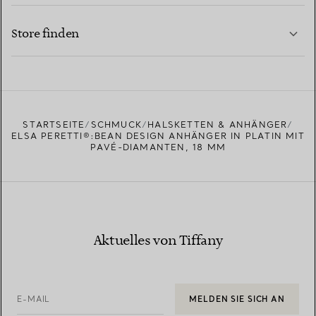
KONTAKTIEREN SIE UNS
MEHR ERFAHREN
Store finden
MEHR ERFAHREN
EINEN STORE IN IHRER NÄHE FINDEN
STARTSEITE
SCHMUCK
HALSKETTEN & ANHÄNGER
ELSA PERETTI®:BEAN DESIGN ANHÄNGER IN PLATIN MIT
PAVÉ-DIAMANTEN, 18 MM
Aktuelles von Tiffany
E-MAIL
MELDEN SIE SICH AN