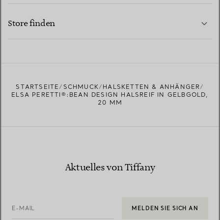
KONTAKTIEREN SIE UNS
MEHR ERFAHREN
Store finden
MEHR ERFAHREN
EINEN STORE IN IHRER NÄHE FINDEN
STARTSEITE
SCHMUCK
HALSKETTEN & ANHÄNGER
ELSA PERETTI®:BEAN DESIGN HALSREIF IN GELBGOLD,
20 MM
Aktuelles von Tiffany
E-MAIL
MELDEN SIE SICH AN