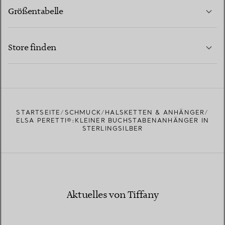
Größentabelle
KONTAKTIEREN SIE UNS
MEHR ERFAHREN
Store finden
MEHR ERFAHREN
EINEN STORE IN IHRER NÄHE FINDEN
STARTSEITE
SCHMUCK
HALSKETTEN & ANHÄNGER
ELSA PERETTI®:KLEINER BUCHSTABENANHÄNGER IN
STERLINGSILBER
Aktuelles von Tiffany