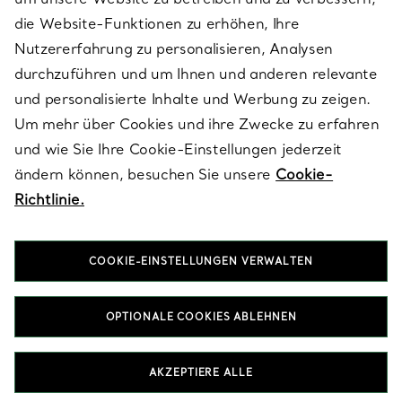
die Website-Funktionen zu erhöhen, Ihre
Nutzererfahrung zu personalisieren, Analysen
ÜBER TIFFANY & CO.
durchzuführen und um Ihnen und anderen relevante
und personalisierte Inhalte und Werbung zu zeigen.
Um mehr über Cookies und ihre Zwecke zu erfahren
RECHTLICHE HINWEISE
und wie Sie Ihre Cookie-Einstellungen jederzeit
ändern können, besuchen Sie unsere
Cookie-
Richtlinie.
FOLGEN SIE UNS
COOKIE-EINSTELLUNGEN VERWALTEN
Standort ändern:
OPTIONALE COOKIES ABLEHNEN
T&Co. 2026
AKZEPTIERE ALLE