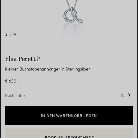
1
/
4
Elsa Peretti®
Kleiner Buchstabenanhänger in Sterlingsilber
€ 630
Buchstabe
A
IN DEN WARENKORB LEGEN
BOOK AN APPOINTMENT