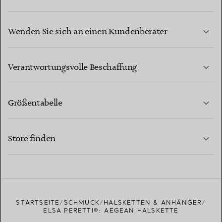
Wenden Sie sich an einen Kundenberater
MEHR ERFAHREN
Verantwortungsvolle Beschaffung
Größentabelle
KONTAKTIEREN SIE UNS
MEHR ERFAHREN
Store finden
MEHR ERFAHREN
EINEN STORE IN IHRER NÄHE FINDEN
STARTSEITE
SCHMUCK
HALSKETTEN & ANHÄNGER
ELSA PERETTI®: AEGEAN HALSKETTE