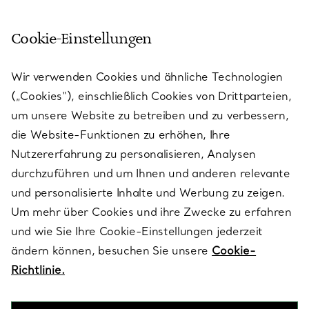
Cookie-Einstellungen
KUNDENSERVICE
Wir verwenden Cookies und ähnliche Technologien
(„Cookies“), einschließlich Cookies von Drittparteien,
SERVICES
um unsere Website zu betreiben und zu verbessern,
die Website-Funktionen zu erhöhen, Ihre
Nutzererfahrung zu personalisieren, Analysen
ÜBER TIFFANY & CO.
durchzuführen und um Ihnen und anderen relevante
und personalisierte Inhalte und Werbung zu zeigen.
Um mehr über Cookies und ihre Zwecke zu erfahren
RECHTLICHE HINWEISE
und wie Sie Ihre Cookie-Einstellungen jederzeit
ändern können, besuchen Sie unsere
Cookie-
Richtlinie.
FOLGEN SIE UNS