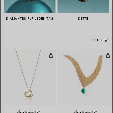
DIAMANTEN FÜR JEDEN TAG
KETTE
FILTER
Open Heart Anhänger in Gelbgo
Mes
2 Materialien
Elsa Peretti®
Elsa Peretti®