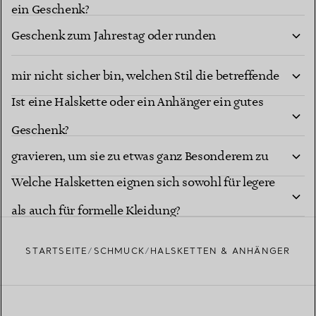
Welche Halsketten eignen sich am besten als
ein Geschenk?
Geschenk zum Jahrestag oder runden
Welche Halsketten sind die beste Wahl, wenn ich
Geburtstag?
mir nicht sicher bin, welchen Stil die betreffende
Ist eine Halskette oder ein Anhänger ein gutes
Person bevorzugt?
Kann ich eine Halskette personalisieren oder
Geschenk?
gravieren, um sie zu etwas ganz Besonderem zu
Welche Halsketten eignen sich sowohl für legere
machen?
als auch für formelle Kleidung?
STARTSEITE
SCHMUCK
HALSKETTEN & ANHÄNGER