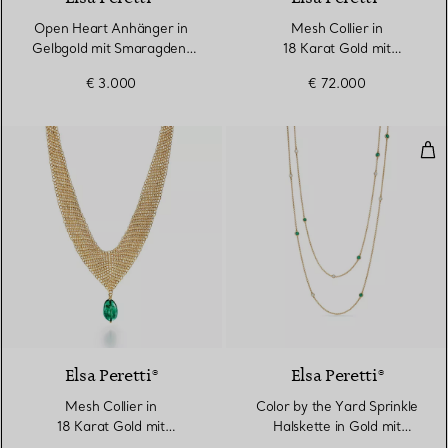
Open Heart Anhänger in
Mesh Collier in
Gelbgold mit Smaragden,
18 Karat Gold mit
16 mm
Smaragdperle im Used-
€ 3.000
€ 72.000
Look
Col
Elsa Peretti®
Elsa Peretti®
Mesh Collier in
Color by the Yard Sprinkle
18 Karat Gold mit
Halskette in Gold mit
Smaragdperle im Used-
Smaragden und Diamanten