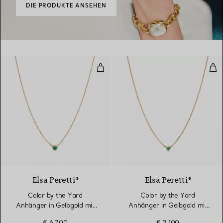
DIE PRODUKTE ANSEHEN
Color by the Yard Anhänger in 
Col
2 Materialien
Elsa Peretti®
Elsa Peretti®
Color by the Yard
Color by the Yard
Anhänger in Gelbgold mit
Anhänger in Gelbgold mit
einem Smaragd
einem Smaragd
€ 6.700
€ 2.100