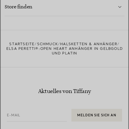
MEHR ERFAHREN
Store finden
MEHR ERFAHREN
EINEN STORE IN IHRER NÄHE FINDEN
STARTSEITE
SCHMUCK
HALSKETTEN & ANHÄNGER
ELSA PERETTI®:OPEN HEART ANHÄNGER IN GELBGOLD
UND PLATIN
Aktuelles von Tiffany
E-MAIL
MELDEN SIE SICH AN