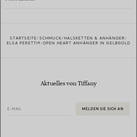
MEHR ERFAHREN
EINEN STORE IN IHRER NÄHE FINDEN
STARTSEITE
SCHMUCK
HALSKETTEN & ANHÄNGER
ELSA PERETTI®:OPEN HEART ANHÄNGER IN GELBGOLD
Aktuelles von Tiffany
E-MAIL
MELDEN SIE SICH AN