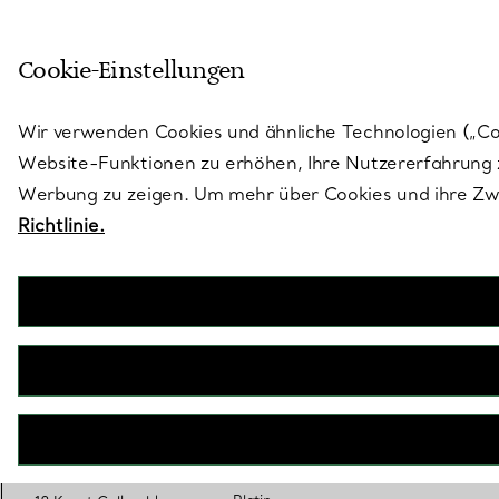
Skulptural von Natur aus. Iko
Cookie-Einstellungen
Gehen Sie auf die Seite „Stores“
Wir verwenden Cookies und ähnliche Technologien („Cook
Website-Funktionen zu erhöhen, Ihre Nutzererfahrung z
Werbung zu zeigen. Um mehr über Cookies und ihre Zwe
Richtlinie.
Tiffany® Kreuz-Anhänger
€ 4.800
ausgewählt