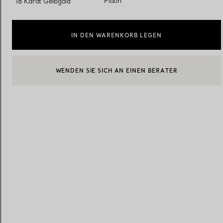
Platin
18 Karat Gelbgold
Eheringe für Damen
Eheringe für Herren
IN DEN WARENKORB LEGEN
WENDEN SIE SICH AN EINEN BERATER
EINEN KUNDENBERATER KONTAKTIEREN ODER EINEN TERM
BOOK AN APPOINTMENT
Vereinbaren Sie Ihren
Termin
mit e