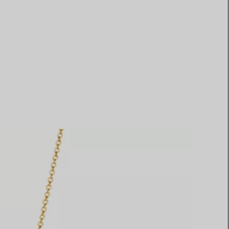
Elsa Peretti®
Tipps zur Auswahl eines
Eherings