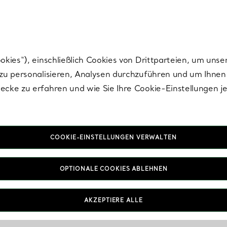
nisch im Design. Die Kreationen von Elsa Peretti® sind zeitlose Ikonen mo
ies“), einschließlich Cookies von Drittparteien, um unse
u personalisieren, Analysen durchzuführen und um Ihnen 
cke zu erfahren und wie Sie Ihre Cookie-Einstellungen j
COOKIE-EINSTELLUNGEN VERWALTEN
OPTIONALE COOKIES ABLEHNEN
AKZEPTIERE ALLE