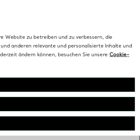
dernen Stils |
Jetzt Entdecken
Kontaktieren Sie un
Melden Sie sich
re Website zu betreiben und zu verbessern, die
und anderen relevante und personalisierte Inhalte und
ederzeit ändern können, besuchen Sie unsere
Cookie-