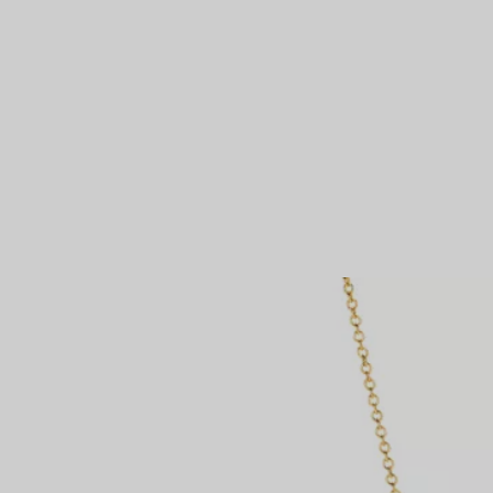
Partnerringe
Eternity Ringe
IN VEREINBAREN
inem Tiffany-Diamantenexperten.