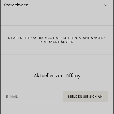
MEHR ERFAHREN
Store finden
MEHR ERFAHREN
EINEN STORE IN IHRER NÄHE FINDEN
STARTSEITE
SCHMUCK
HALSKETTEN & ANHÄNGER
KREUZANHÄNGER
Aktuelles von Tiffany
E-MAIL
MELDEN SIE SICH AN