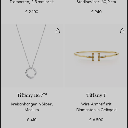
Diamanten, 2,5 mm breit
Sterlingsilber, 60,9 cm
€ 2.100
€ 940
Kreisanhänger in Silber, Medium
Wir
Tiffany 1837™
Tiffany T
Kreisanhänger in Silber,
Wire Armreif mit
Medium
Diamanten in Gelbgold
€ 410
€ 6.500