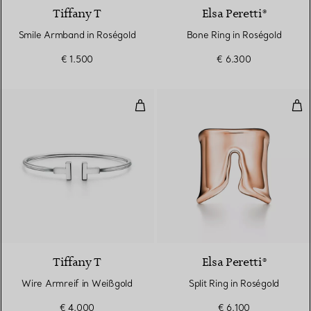
Tiffany T
Elsa Peretti®
Smile Armband in Roségold
Bone Ring in Roségold
€ 1.500
€ 6.300
Wire Armreif in Weißgold
Spli
3 Materialien
Tiffany T
Elsa Peretti®
Wire Armreif in Weißgold
Split Ring in Roségold
€ 4.000
€ 6.100