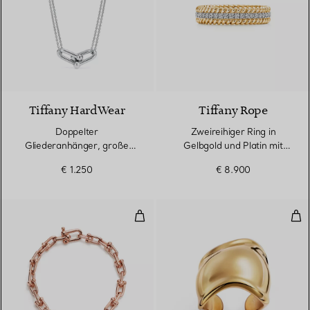
Tiffany HardWear
Tiffany Rope
Doppelter
Zweireihiger Ring in
Gliederanhänger, große
Gelbgold und Platin mit
Glieder in Sterlingsilber
Diamanten
€ 1.250
€ 8.900
Kleines Gliederarmband in Roség
Bon