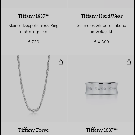
Tiffany 1837™
Tiffany HardWear
Kleiner Doppelschloss-Ring
Schmales Gliederarmband
in Sterlingsilber
in Gelbgold
€ 730
€ 4.800
Abgestufte Gliederhalskette in h
Rin
Tiffany Forge
Tiffany 1837™