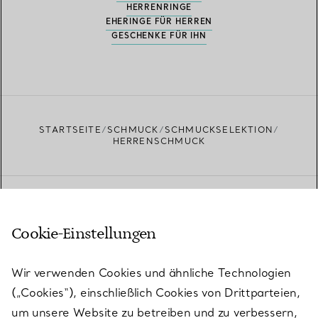
HERRENRINGE
EHERINGE FÜR HERREN
GESCHENKE FÜR IHN
STARTSEITE
SCHMUCK
SCHMUCKSELEKTION
HERRENSCHMUCK
Cookie-Einstellungen
Aktuelles von Tiffany
Wir verwenden Cookies und ähnliche Technologien
(„Cookies“), einschließlich Cookies von Drittparteien,
E-MAIL
MELDEN SIE SICH AN
um unsere Website zu betreiben und zu verbessern,