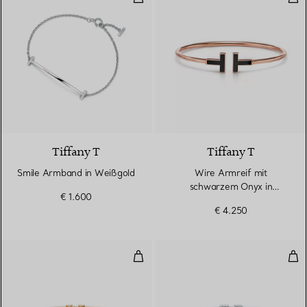
3 Materialien
Tiffany T
Tiffany T
Smile Armband in Weißgold
Wire Armreif mit
schwarzem Onyx in
€ 1.600
Roségold
€ 4.250
Wire Ring mit Diamanten in Gelb
Wir