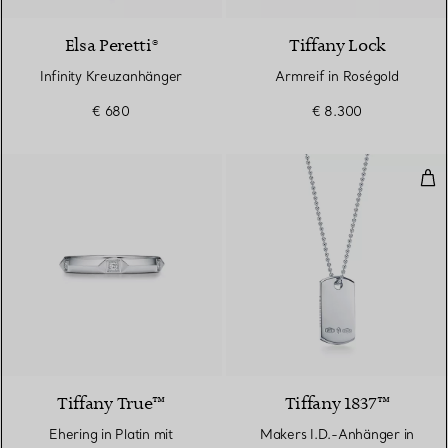
Elsa Peretti®
Tiffany Lock
Infinity Kreuzanhänger
Armreif in Roségold
€ 680
€ 8.300
Mak
2 Materialien
Tiffany True™
Tiffany 1837™
Ehering in Platin mit
Makers I.D.-Anhänger in