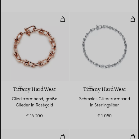
Gliederarmband, große Glieder i
Sch
Tiffany HardWear
Tiffany HardWear
Gliederarmband, große
Schmales Gliederarmband
Glieder in Roségold
in Sterlingsilber
€ 16.200
€ 1.050
Gliederarmband, große Glieder in 
T O