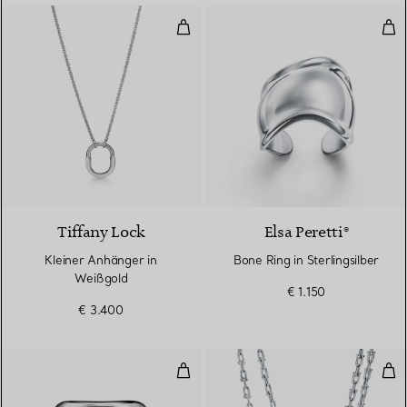
Kleiner Anhänger in Weißgold
Bone
3 Materialien
Tiffany Lock
Elsa Peretti®
Kleiner Anhänger in
Bone Ring in Sterlingsilber
Weißgold
€ 1.150
€ 3.400
Split Ring in Sterlingsilber
Kle