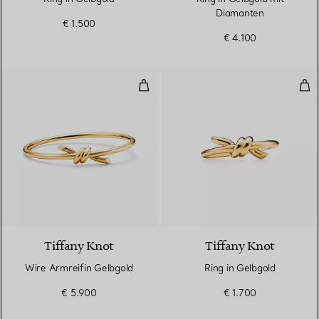
Diamanten
€ 1.500
€ 4.100
Wire Armreifin Gelbgold
Rin
2 Materialien
Tiffany Knot
Tiffany Knot
Wire Armreifin Gelbgold
Ring in Gelbgold
€ 5.900
€ 1.700