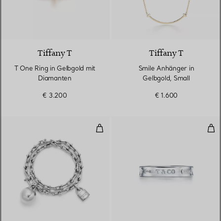
3 Materialien
Tiffany T
Tiffany T
T One Ring in Gelbgold mit
Smile Anhänger in
Diamanten
Gelbgold, Small
€ 3.200
€ 1.600
Kleines Wickelarmband in Sterling
Ring