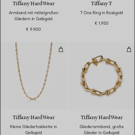
Tiffany HardWear
Tiffany T
Armband mit mittelgroßen
T One Ring in Roségold
Gliedern in Gelbgold
€ 1.950
€ 9.900
Kleine Gliederhalskette in Gelbgo
Gli
2 Materialien
Tiffany HardWear
Tiffany HardWear
Kleine Gliederhalskette in
Gliederarmband, große
Gelbgold
Glieder in Gelbgold