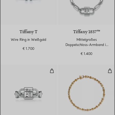
3 Materialien
Tiffany T
Tiffany 1837™
Wire Ring in Weißgold
Mittelgroßes
Doppelschloss-Armband in
€ 1.700
Sterlingsilber
€ 1.400
Kleiner Doppelschloss-Ring in Ste
Sch