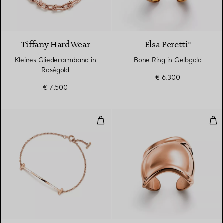
2 Materialien
Tiffany HardWear
Elsa Peretti®
Kleines Gliederarmband in
Bone Ring in Gelbgold
Roségold
€ 6.300
€ 7.500
Smile Armband in Roségold
Bon
3 Materialien