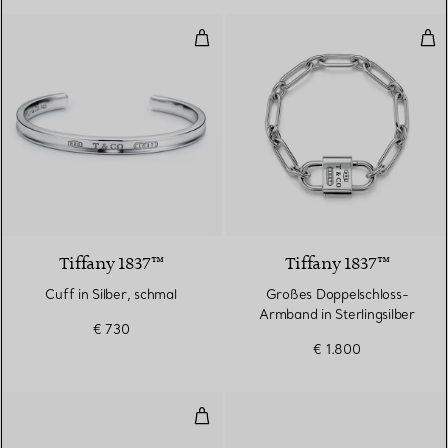
Cuff in Silber, schmal
Gro
Tiffany 1837™
Tiffany 1837™
Cuff in Silber, schmal
Großes Doppelschloss-
Armband in Sterlingsilber
€ 730
€ 1.800
Wire Armreif in Roségold