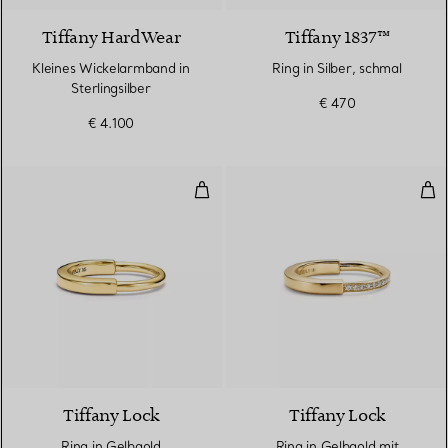
Tiffany HardWear
Tiffany 1837™
Kleines Wickelarmband in
Ring in Silber, schmal
Sterlingsilber
€ 470
€ 4.100
Ring in Gelbgold
Rin
3 Materialien
Tiffany Lock
Tiffany Lock
Ring in Gelbgold
Ring in Gelbgold mit