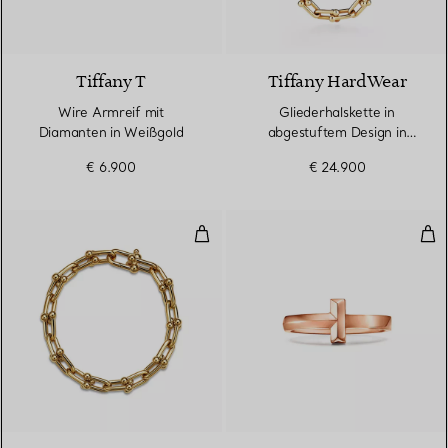
3 Materialien
Tiffany T
Tiffany HardWear
Wire Armreif mit
Gliederhalskette in
Diamanten in Weißgold
abgestuftem Design in
Gelbgold
€ 6.900
€ 24.900
Armband mit mittelgroßen Gliede
T O
2 Materialien