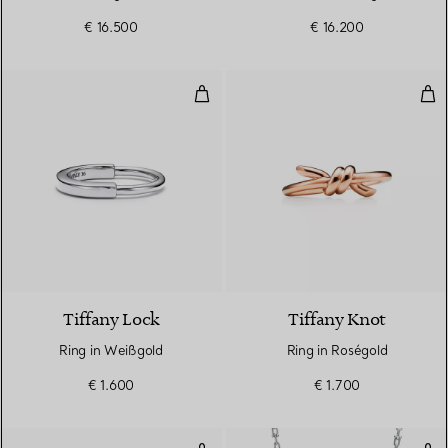
€ 16.500
€ 16.200
Ring in Weißgold
Rin
3 Materialien
Tiffany Lock
Tiffany Knot
Ring in Weißgold
Ring in Roségold
€ 1.600
€ 1.700