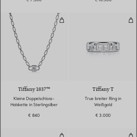
Kleine Doppelschloss-Halskette in
Tru
Tiffany 1837™
Tiffany T
Kleine Doppelschloss-
True breiter Ring in
Halskette in Sterlingsilber
Weißgold
€ 840
€ 3.000
Smile Armband in Weißgold
Wir