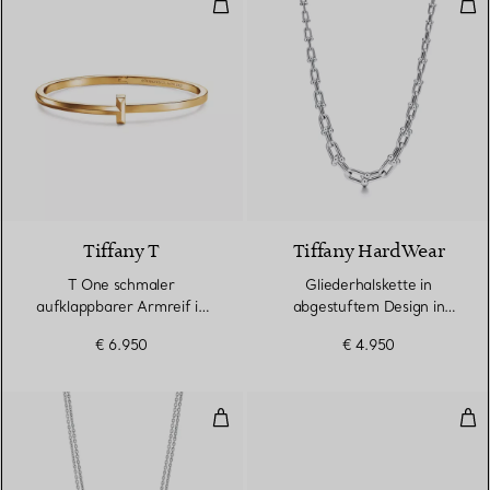
T One schmaler aufklappbarer Ar
Glie
3 Materialien
Tiffany T
Tiffany HardWear
T One schmaler
Gliederhalskette in
aufklappbarer Armreif in
abgestuftem Design in
Gelbgold
Sterlingsilber
€ 6.950
€ 4.950
Doppelter Gliederanhänger, große 
Zwe