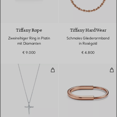
3 Materialien
Tiffany Rope
Tiffany HardWear
Zweireihiger Ring in Platin
Schmales Gliederarmband
mit Diamanten
in Roségold
€ 9.000
€ 4.800
Infinity Kreuzanhänger
Arm