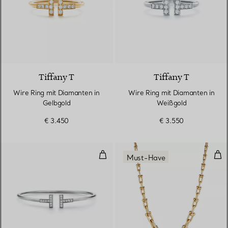
3 Materialien
Tiffany T
Tiffany T
Wire Ring mit Diamanten in
Wire Ring mit Diamanten in
Gelbgold
Weißgold
€ 3.450
€ 3.550
Wire Armreif mit Diamanten in 
Gli
Must-Have