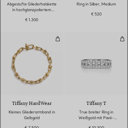
Abgestufte Gliederhalskette
Ring in Silber, Medium
in hochglanzpoliertem
€ 520
Sterlingsilber
€ 1.300
Kleines Gliederarmband in Gelbg
Tru
2 Materialien
Tiffany HardWear
Tiffany T
Kleines Gliederarmband in
True breiter Ring in
Gelbgold
Weißgold mit Pavé-
Diamanten
€ 7.500
€ 10.300