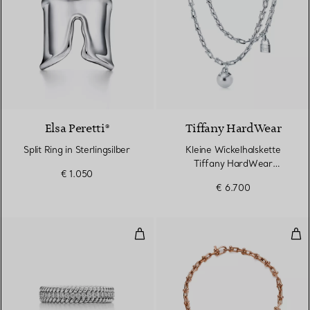
Elsa Peretti®
Tiffany HardWear
Split Ring in Sterlingsilber
Kleine Wickelhalskette
Tiffany HardWear
€ 1.050
Kugelhalskette in
€ 6.700
Sterlingsilber
Zweireihiger Ring in Platin mit 
Sch