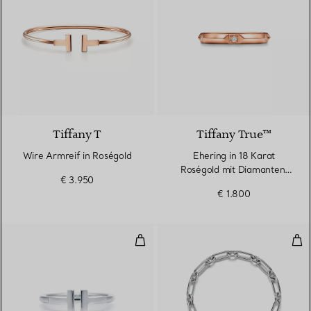
3 Materialien
Tiffany T
Tiffany True™
Wire Armreif in Roségold
Ehering in 18 Karat
Roségold mit Diamanten,
€ 3.950
2,5 mm breit
€ 1.800
Wire Ring in Weißgold
Mit