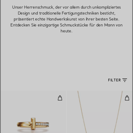
Unser Herrenschmuck, der vor allem durch unkompliziertes
Design und traditionelle Fertigungstechniken besticht,
präsentiert echte Handwerkskunst von ihrer besten Seite.
Entdecken Sie einzigartige Schmuckstücke für den Mann von
heute.
FILTER
T One Ring in Gelbgold mit Diam
Smi