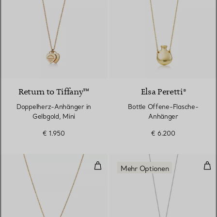
2 Materialien
Return to Tiffany™
Elsa Peretti®
Doppelherz-Anhänger in
Bottle Offene-Flasche-
Gelbgold, Mini
Anhänger
€ 1.950
€ 6.200
Mini-Herzanhänger in Gelbgold
Run
Mehr Optionen