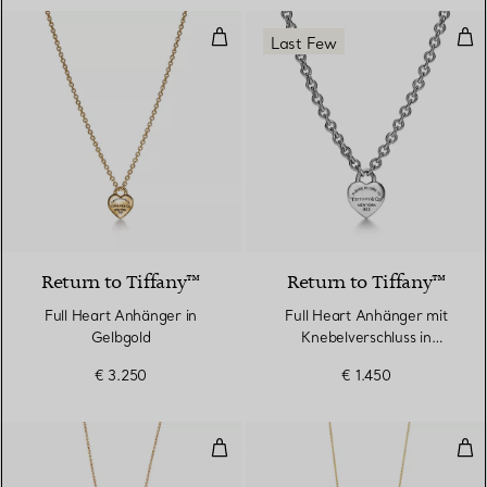
Full Heart Anhänger in Gelbgold
Full
Last Few
2 Materialien
Return to Tiffany™
Return to Tiffany™
Full Heart Anhänger in
Full Heart Anhänger mit
Gelbgold
Knebelverschluss in
Sterlingsilber
€ 3.250
€ 1.450
Doppelherz-Anhänger in Gelbgol
Bot