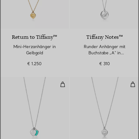
2 Materialien
Return to Tiffany™
Tiffany Notes™
Mini-Herzanhänger in
Runder Anhänger mit
Gelbgold
Buchstabe „A“ in
Sterlingsilber
€ 1.250
€ 310
Herzanhänger in Silber, Tiffany 
Min
4 Farben