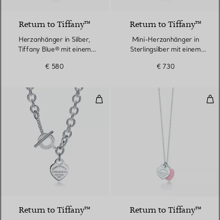
Return to Tiffany™
Return to Tiffany™
Herzanhänger in Silber,
Mini-Herzanhänger in
Tiffany Blue® mit einem
Sterlingsilber mit einem
Diamanten, Mini
Diamanten
€ 580
€ 730
Halskette mit Herzanhänger und K
Ros
Return to Tiffany™
Return to Tiffany™