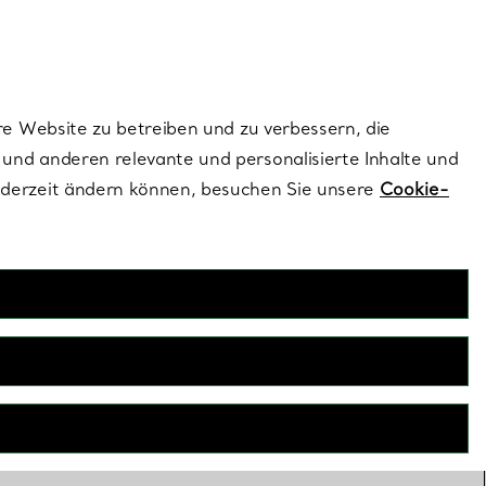
dernen Stils |
Jetzt Entdecken
Kontaktieren Sie un
Melden Sie sich
re Website zu betreiben und zu verbessern, die
und anderen relevante und personalisierte Inhalte und
ederzeit ändern können, besuchen Sie unsere
Cookie-