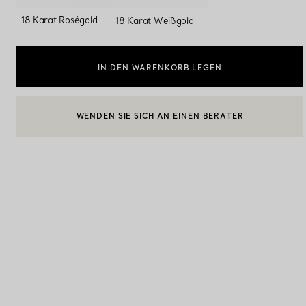
ausgewählt
18 Karat Roségold
18 Karat Weißgold
Eheringe für Damen
Eheringe für Herren
IN DEN WARENKORB LEGEN
WENDEN SIE SICH AN EINEN BERATER
Vereinbaren Sie Ihren
Termin
mit e
BOOK AN APPOINTMENT
EINEN KUNDENBERATER KONTAKTIEREN ODER EINEN TERM