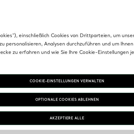
nisch im Design. Die Kreationen von Elsa Peretti® sind zeitlose Ikonen mo
ies“), einschließlich Cookies von Drittparteien, um unse
u personalisieren, Analysen durchzuführen und um Ihnen 
cke zu erfahren und wie Sie Ihre Cookie-Einstellungen j
COOKIE-EINSTELLUNGEN VERWALTEN
OPTIONALE COOKIES ABLEHNEN
AKZEPTIERE ALLE