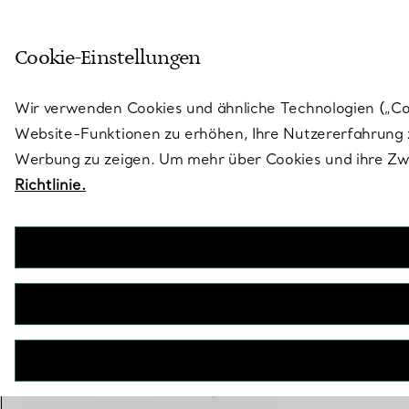
Skulptural von Natur aus. Iko
Cookie-Einstellungen
Gehen Sie auf die Seite „Stores“
Wir verwenden Cookies und ähnliche Technologien („Cook
Website-Funktionen zu erhöhen, Ihre Nutzererfahrung z
Werbung zu zeigen. Um mehr über Cookies und ihre Zwe
Richtlinie.
Tiffany Keys
Kronenschlüssel in Weißgold mit Diamanten, 3,8 cm
€ 5.350