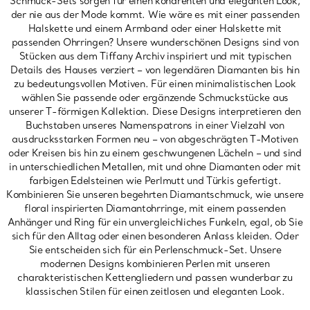
Schmuck-Sets sorgen für einen kohärenten und eleganten Look,
der nie aus der Mode kommt. Wie wäre es mit einer passenden
Halskette und einem Armband oder einer Halskette mit
passenden Ohrringen? Unsere wunderschönen Designs sind von
Stücken aus dem Tiffany Archiv inspiriert und mit typischen
Details des Hauses verziert – von legendären Diamanten bis hin
zu bedeutungsvollen Motiven. Für einen minimalistischen Look
wählen Sie passende oder ergänzende Schmuckstücke aus
unserer T-förmigen Kollektion. Diese Designs interpretieren den
Buchstaben unseres Namenspatrons in einer Vielzahl von
ausdrucksstarken Formen neu – von abgeschrägten T-Motiven
oder Kreisen bis hin zu einem geschwungenen Lächeln – und sind
in unterschiedlichen Metallen, mit und ohne Diamanten oder mit
farbigen Edelsteinen wie Perlmutt und Türkis gefertigt.
Kombinieren Sie unseren begehrten Diamantschmuck, wie unsere
floral inspirierten Diamantohrringe, mit einem passenden
Anhänger und Ring für ein unvergleichliches Funkeln, egal, ob Sie
sich für den Alltag oder einen besonderen Anlass kleiden. Oder
Sie entscheiden sich für ein Perlenschmuck-Set. Unsere
modernen Designs kombinieren Perlen mit unseren
charakteristischen Kettengliedern und passen wunderbar zu
klassischen Stilen für einen zeitlosen und eleganten Look.