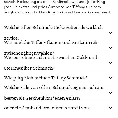
sowohl Bedeutung als auch Schönheit, wodurch jeder Ring,
jede Halskette und jedes Armband von Tiffany zu einem
sorgfältig durchdachten Ausdruck von Handwerkskunst wird.
Welche edlen Schmuckstücke gelten als wirklich
zeitlos?
Was sind die Tiffany Ikonen und wie kann ich
zwischen ihnen wählen?
Wie entscheide ich mich zwischen Gold- und
Sterlingsilber-Schmuck?
Wie pflege ich meinen Tiffany Schmuck?
Welche Stile von edlem Schmuck eignen sich am
Wie finde ich die richtige Größe für einen Ring
besten als Geschenk für jeden Anlass?
oder ein Armband bzw. einen Armreif von
Wie stelle ich eine edle Schmuckkollektion