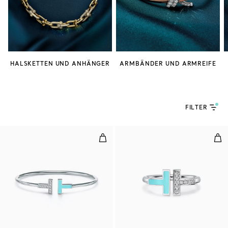
HALSKETTEN UND ANHÄNGER
ARMBÄNDER UND ARMREIFE
FILTER
Wire Armreif mit Diamanten und 
Wir
3 Materialien