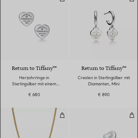
Return to Tiffany™
Return to Tiffany™
Herzohrringe in
Creolen in Sterlingsilber mit
Sterlingsilber mit einem
Diamanten, Mini
Diamanten, Mini
€ 680
€ 890
Kugelhalskette mit Herzanhänger 
Full