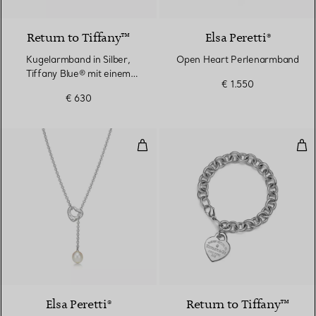
Return to Tiffany™
Elsa Peretti®
Kugelarmband in Silber,
Open Heart Perlenarmband
Tiffany Blue® mit einem
€ 1.550
Diamanten, 4 mm
€ 630
Open Heart Y-Halskette in Silber
Arm
Elsa Peretti®
Return to Tiffany™