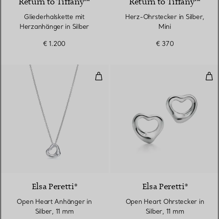
Return to Tiffany™
Return to Tiffany™
Gliederhalskette mit
Herz-Ohrstecker in Silber,
Herzanhänger in Silber
Mini
€ 1.200
€ 370
Open Heart Anhänger in Silber, 
Ope
Elsa Peretti®
Elsa Peretti®
Open Heart Anhänger in
Open Heart Ohrstecker in
Silber, 11 mm
Silber, 11 mm