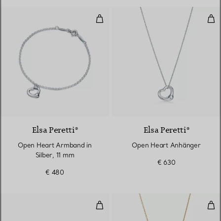
Open Heart Armband in Silber, 
Ope
Elsa Peretti®
Elsa Peretti®
Open Heart Armband in
Open Heart Anhänger
Silber, 11 mm
€ 630
€ 480
Open Heart Armreif in Sterlingsi
Ope