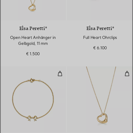
2 Materialien
Elsa Peretti®
Elsa Peretti®
Open Heart Anhänger in
Full Heart Ohrclips
Gelbgold, 11 mm
€ 6.100
€ 1.500
Loving Heart Armband mit zwei 
Ope