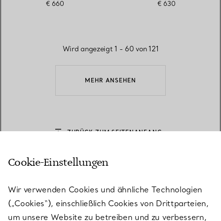
€ 660
€ 630
Wird angezeigt 1 - 60 von 121
MEHR ANSEHEN
ZURÜCK ZUM SEITENANFANG
Cookie-Einstellungen
Wir verwenden Cookies und ähnliche Technologien
(„Cookies“), einschließlich Cookies von Drittparteien,
Herz-Schmuck in White Gold
um unsere Website zu betreiben und zu verbessern,