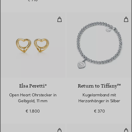
Open Heart Ohrstecker in Gelbg
Kug
2 Materialien
Elsa Peretti®
Return to Tiffany™
Open Heart Ohrstecker in
Kugelarmband mit
Gelbgold, 11 mm
Herzanhänger in Silber
€ 1.800
€ 370
Herzohrringe in Sterlingsilber m
Creo