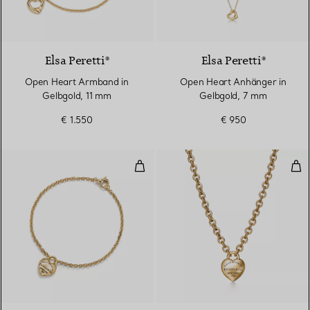
2 Materialien
Elsa Peretti®
Elsa Peretti®
Open Heart Armband in
Open Heart Anhänger in
Gelbgold, 11 mm
Gelbgold, 7 mm
€ 1.550
€ 950
Full Heart Armband in Gelbgold
Ful
2 Materialien