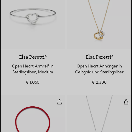
Elsa Peretti®
Elsa Peretti®
Open Heart Armreif in
Open Heart Anhänger in
Sterlingsilber, Medium
Gelbgold und Sterlingsilber
€ 1.050
€ 2.300
Open Heart Armband in Gelbgold 
Dop