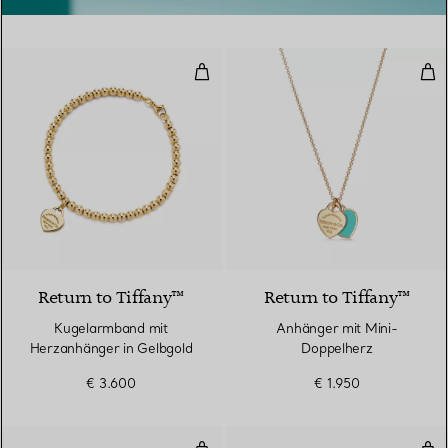
Kugelarmband mit Herzanhänger 
Anh
2 Materialien
Return to Tiffany™
Return to Tiffany™
Kugelarmband mit
Anhänger mit Mini-
Herzanhänger in Gelbgold
Doppelherz
€ 3.600
€ 1.950
Diamonds by the Yard® Open H
Dia