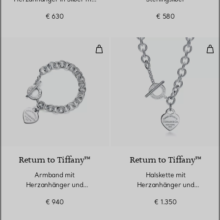
einem Diamanten, 4 mm
€ 630
€ 580
Armband​ mit Herzanhänger und K
Hal
Return to Tiffany™
Return to Tiffany™
Armband​ mit
Halskette mit
Herzanhänger und
Herzanhänger und
Knebelverschluss in Silber
Knebelverschluss in Silber
€ 940
€ 1.350