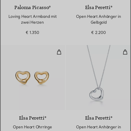
Paloma Picasso®
Elsa Peretti®
Loving Heart Armband mit
Open Heart Anhänger in
zwei Herzen
Gelbgold
€ 1.350
€ 2.200
Open Heart Ohrringe
Ope
2 Materialien
Elsa Peretti®
Elsa Peretti®
Open Heart Ohrringe
Open Heart Anhänger in