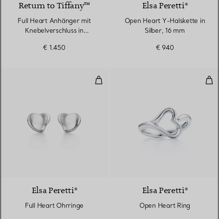
Return to Tiffany™
Elsa Peretti®
Full Heart Anhänger mit
Open Heart Y-Halskette in
Knebelverschluss in
Silber, 16 mm
Sterlingsilber
€ 1.450
€ 940
Full Heart Ohrringe
Ope
Elsa Peretti®
Elsa Peretti®
Full Heart Ohrringe
Open Heart Ring