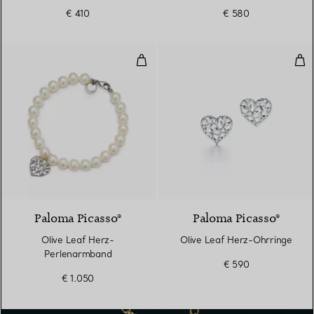
€ 410
€ 580
Olive Leaf Herz-Perlenarmband
Oli
Paloma Picasso®
Paloma Picasso®
Olive Leaf Herz-
Olive Leaf Herz-Ohrringe
Perlenarmband
€ 590
€ 1.050