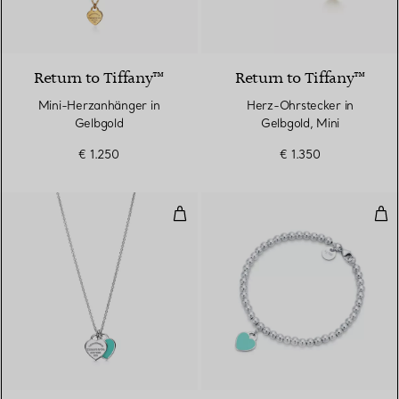
2 Materialien
Return to Tiffany™
Return to Tiffany™
Mini-Herzanhänger in
Herz-Ohrstecker in
Gelbgold
Gelbgold, Mini
€ 1.250
€ 1.350
Anhänger mit Mini-Doppelherz
Kug
4 Farben