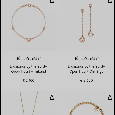
Elsa Peretti®
Elsa Peretti®
Diamonds by the Yard®
Diamonds by the Yard®
Open Heart Armband
Open Heart Ohrringe
€ 2.100
€ 2.600
Doppelherz-Anhänger in Gelbgol
Min