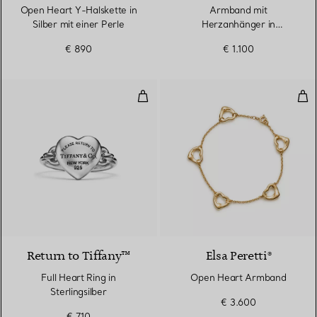
Open Heart Y-Halskette in
Armband mit
Silber mit einer Perle
Herzanhänger in
Sterlingsilber mit einem
€ 890
€ 1.100
Diamanten, Medium
Full Heart Ring in Sterlingsilber
Ope
Return to Tiffany™
Elsa Peretti®
Full Heart Ring in
Open Heart Armband
Sterlingsilber
€ 3.600
€ 710