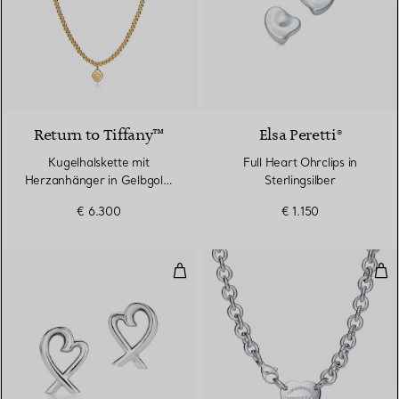
Return to Tiffany™
Elsa Peretti®
Kugelhalskette mit
Full Heart Ohrclips in
Herzanhänger in Gelbgold,
Sterlingsilber
Mini
€ 6.300
€ 1.150
Loving Heart Ohrringe
Ket