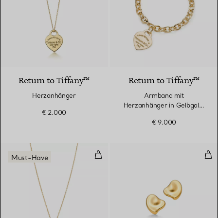
Return to Tiffany™
Return to Tiffany™
Herzanhänger
Armband mit
Herzanhänger in Gelbgold,
€ 2.000
Medium
€ 9.000
Open Heart Anhänger in Gelbgol
Full
Must-Have