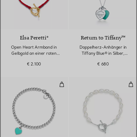
6 Farben
Elsa Peretti®
Return to Tiffany™
Open Heart Armband in
Doppelherz-Anhänger in
Gelbgold an einer roten
Tiffany Blue® in Silber,
Seidenkordel
Small
€ 2.100
€ 680
Kugelarmband in Silber, Tiffany
Ope
3 Farben