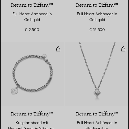
Return to Tiffany™
Return to Tiffany™
Full Heart Armband in
Full Heart Anhänger in
Gelbgold
Gelbgold
€ 2.500
€ 15.500
Kugelarmband mit Herzanhänger 
Full
3 Farben
Return to Tiffany™
Return to Tiffany™
Kugelarmband mit
Full Heart Anhänger in
Herzanhänger in Silber mit
Sterlingsilber