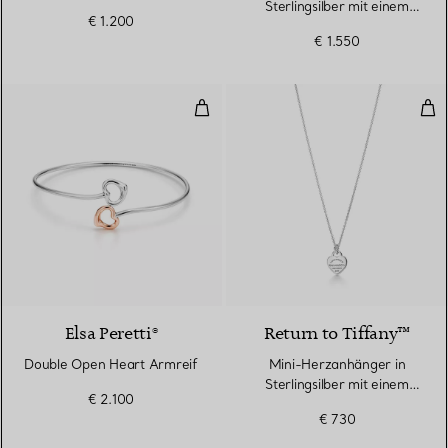
Sterlingsilber mit einem
€ 1.200
Diamanten
€ 1.550
Double Open Heart Armreif
Min
Elsa Peretti®
Return to Tiffany™
Double Open Heart Armreif
Mini-Herzanhänger in
Sterlingsilber mit einem
€ 2.100
Diamanten
€ 730