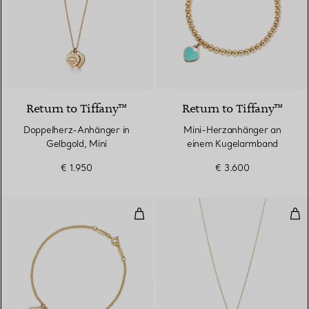
2 Materialien
Return to Tiffany™
Return to Tiffany™
Doppelherz-Anhänger in
Mini-Herzanhänger an
Gelbgold, Mini
einem Kugelarmband
€ 1.950
€ 3.600
Open Heart Armband in Gelbgold
Ope