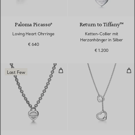
Paloma Picasso®
Return to Tiffany™
Loving Heart Ohrringe
Ketten-Collier mit
Herzanhänger in Silber
€ 640
€ 1.200
Full Heart Anhänger mit Knebelver
Ope
Last Few