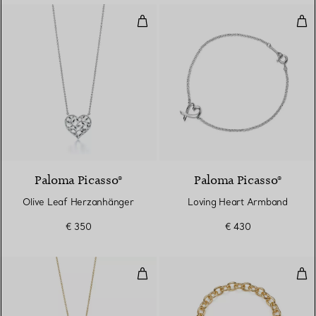
Olive Leaf Herzanhänger
Lov
Paloma Picasso®
Paloma Picasso®
Olive Leaf Herzanhänger
Loving Heart Armband
€ 350
€ 430
Herzanhänger
Arm