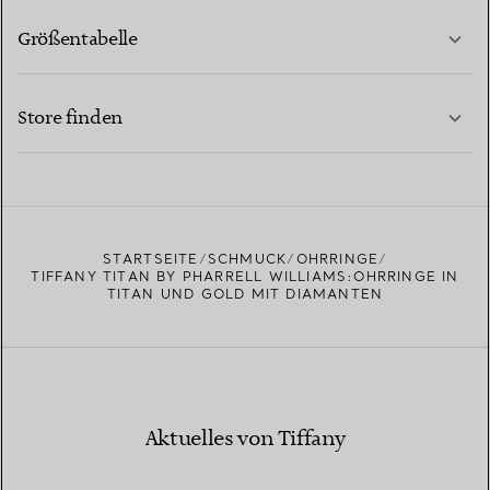
Größentabelle
KONTAKTIEREN SIE UNS
MEHR ERFAHREN
Store finden
MEHR ERFAHREN
EINEN STORE IN IHRER NÄHE FINDEN
STARTSEITE
SCHMUCK
OHRRINGE
TIFFANY TITAN BY PHARRELL WILLIAMS:OHRRINGE IN
TITAN UND GOLD MIT DIAMANTEN
Aktuelles von Tiffany