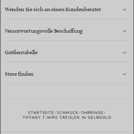
Wenden Sie sich an einen Kundenberater
MEHR ERFAHREN
Verantwortungsvolle Beschaffung
Größentabelle
KONTAKTIEREN SIE UNS
MEHR ERFAHREN
Store finden
MEHR ERFAHREN
EINEN STORE IN IHRER NÄHE FINDEN
STARTSEITE
SCHMUCK
OHRRINGE
TIFFANY T:WIRE CREOLEN IN GELBGOLD