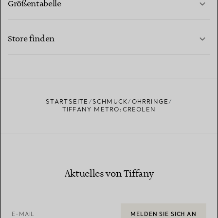
Größentabelle
KONTAKTIEREN SIE UNS
MEHR ERFAHREN
Store finden
MEHR ERFAHREN
EINEN STORE IN IHRER NÄHE FINDEN
STARTSEITE
SCHMUCK
OHRRINGE
TIFFANY METRO:CREOLEN
Aktuelles von Tiffany
E-MAIL
MELDEN SIE SICH AN