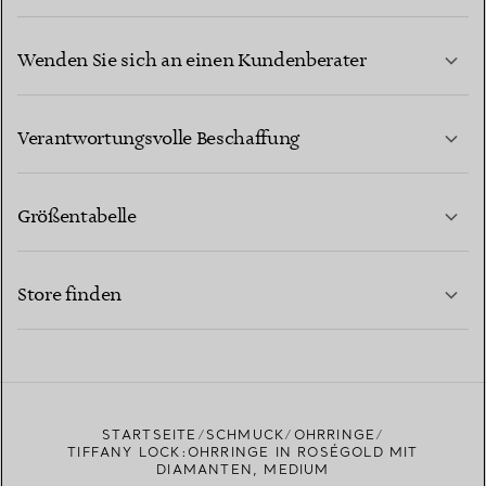
Wenden Sie sich an einen Kundenberater
MEHR ERFAHREN
Verantwortungsvolle Beschaffung
Größentabelle
KONTAKTIEREN SIE UNS
MEHR ERFAHREN
Store finden
MEHR ERFAHREN
EINEN STORE IN IHRER NÄHE FINDEN
STARTSEITE
SCHMUCK
OHRRINGE
TIFFANY LOCK:OHRRINGE IN ROSÉGOLD MIT
DIAMANTEN, MEDIUM